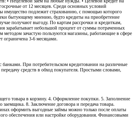
тв: • Нецелевой заем на любые нужды. • Целевой кредит на
олгосрочные от 12 месяцев. Среди основных условий
ймы имущество подлежит страхованию, с помощью которого
преки бытующему мнению, будто кредиты на приобретение
учае получают выгоду. По картам рассрочки и кредиткам,
ция зарабатывает небольшой процент от суммы потраченных
им методом зачастую пользуются магазины, работающие в сфере
т ограничена 3-6 месяцами.
с банками. При потребительском кредитовании на различные
передачу средств в обход покупателя. Простыми словами,
щего товара в корзину. 4. Оформление покупки. 5. Заполнение
 заемщика. 8. Заключение договора и передача товара.
азинах оформить выгодные займы можно только после оплаты
много обеспечения или настройке оборудования. Финансовыми