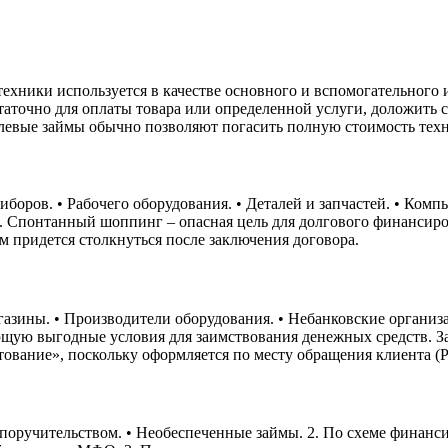
техники используется в качестве основного и вспомогательного
точно для оплаты товара или определенной услуги, доложить ср
елевые займы обычно позволяют погасить полную стоимость тех
:
боров. • Рабочего оборудования. • Деталей и запчастей. • Комп
. Спонтанный шоппинг – опасная цель для долгового финансиро
м придется столкнуться после заключения договора.
агазины. • Производители оборудования. • Небанковские орган
щую выгодные условия для заимствования денежных средств. Зая
вание», поскольку оформляется по месту обращения клиента (Poi
оручительством. • Необеспеченные займы. 2. По схеме финансир