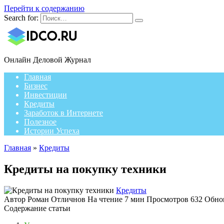
Перейти к содержанию
Search for:
Онлайн Деловой Журнал
Главная
Бизнес
Инвестиции
Кредиты
Заработок в Интернете
Полезное
Истории Успеха
Главная
»
Кредиты
Кредиты на покупку техники
Кредиты
Автор
Роман Отличнов
На чтение
7 мин
Просмотров
632
Обно
Содержание статьи