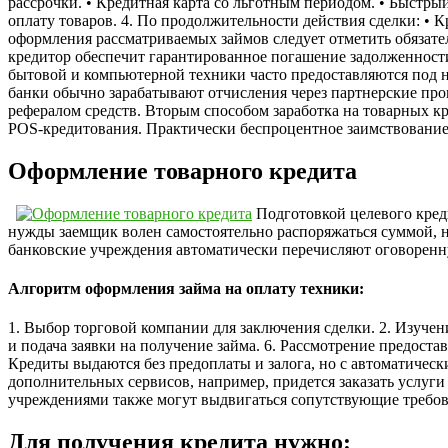
рассрочки. • Кредитная карта со льготным периодом. • Быстры
оплату товаров. 4. По продолжительности действия сделки: • 
оформления рассматриваемых займов следует отметить обязате
кредитор обеспечит гарантированное погашение задолженност
бытовой и компьютерной техники часто предоставляются под н
банки обычно зарабатывают отчисления через партнерские про
рефералом средств. Вторым способом заработка на товарных к
POS-кредитования. Практически беспроцентное заимствование 
Оформление товарного кредита
Подготовкой целевого кред
нужды заемщик волен самостоятельно распоряжаться суммой, но
банковские учреждения автоматически перечисляют оговоренн
Алгоритм оформления займа на оплату техники:
1. Выбор торговой компании для заключения сделки. 2. Изучен
и подача заявки на получение займа. 6. Рассмотрение предост
Кредиты выдаются без предоплаты и залога, но с автоматичес
дополнительных сервисов, например, придется заказать услу
учреждениями также могут выдвигаться сопутствующие требов
Для получения кредита нужно: