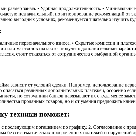
ый размер займа. • Удобная продолжительность. • Минимальные 
зачастую незначительный, но игнорирование рекомендаций от эк
ально выгодных условиях, рекомендуется тщательно изучить бу
:
• Наличные первоначального взноса. • Скрытые комиссии и плат
ений или магазинов пытаются получить дополнительный заработок
гласия, стоит отказаться от сотрудничества с выбранной органи
йма зависит от условий сделки. Например, использование перво
о опасаться различных дополнительных платежей, особенно если
латы, но сотрудники банков навязывают их с куда менее заме
 количества проданных товаров, но и от умения предложить клие
пку техники поможет:
и с последующим погашением по графику. 2. Согласование с пре
йма без систематических просроченных платежей и нарушений до