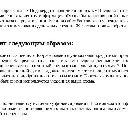
 адрес e-mail. • Подтвердить наличие прописки. • Предоставить 
тавленная клиентом информация обязана быть достоверной и акт
ь отказа в кредитовании. Если на сайте банковского учреждения
вий заимствования денежных средств. Желательно также обрати
дит следующим образом:
кое соглашение. 2. Разрабатывается уникальный кредитный проду
редит. 4. Представитель банка изучает предоставленные клиенто
перечисляет на расчетный счет магазина указанную сумму. 7. П
огашения полной суммы задолженности вместе с процентными отч
оимости приобретенного товара магазину. Торговая компания по
обычно ими используется указанная выше схема.
 дополнительному источнику финансирования. В основном этой 
ностями, не позволяющими оплатить покупку одним платежом. К
без переплаты.