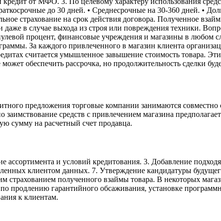
й кредит от МФО. 3. По целевому характеру использования средс
Краткосрочные до 30 дней. • Среднесрочные на 30-360 дней. • Д
льное страхование на срок действия договора. Полученное вза
и даже в случае выхода из строя или повреждения техники. Во
улевой процент, финансовые учреждения и магазины в любом сл
граммы. За каждого привлеченного в магазин клиента организа
редитах считается умышленное завышение стоимость товара. Эт
может обеспечить рассрочка, но продолжительность сделки буде
итного предложения торговые компании занимаются совместно 
 заимствование средств с привлечением магазина предполагает 
ую сумму на расчетный счет продавца.
ие ассортимента и условий кредитования. 3. Добавление подходя
авленных клиентом данных. 7. Утверждение кандидатуры будущего
ким страхованием полученного взаймы товара. В некоторых маг
ги по продлению гарантийного обсаживания, установке програм
ания к клиентам.