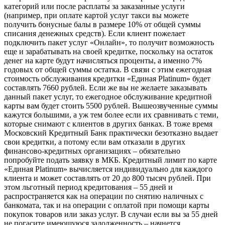
категорий или после расплаты за заказанные услуги
(например, при оплате картой услуг такси вы можете
получить бонусные балы в размере 10% от общей суммы
списания денежных средств). Если клиент пожелает
подключить пакет услуг «Онлайн», то получит возможность
еще и зарабатывать на своей кредитке, поскольку на остаток
денег на карте будут начисляться проценты, а именно 7%
годовых от общей суммы остатка. В связи с этим ежегодная
стоимость обслуживания кредитки «Единая Platinum» будет
составлять 7660 рублей. Если же вы не желаете заказывать
данный пакет услуг, то ежегодное обслуживание кредитной
карты вам будет стоить 5500 рублей. Вышеозвученные суммы
кажутся большими, а уж тем более если их сравнивать с теми,
которые снимают с клиентов в других банках. В тоже время
Московский Кредитный Банк практически безотказно выдает
свои кредитки, а потому если вам отказали в других
финансово-кредитных организациях – обязательно
попробуйте подать заявку в МКБ. Кредитный лимит по карте
«Единая Platinum» вычисляется индивидуально для каждого
клиента и может составлять от 20 до 800 тысяч рублей. При
этом льготный период кредитования – 55 дней и
распространяется как на операции по снятию наличных с
банкомата, так и на операции с оплатой при помощи карты
покупок товаров или заказ услуг. В случаи если вы за 55 дней
не погасите имеющуюся задолженность – начнется