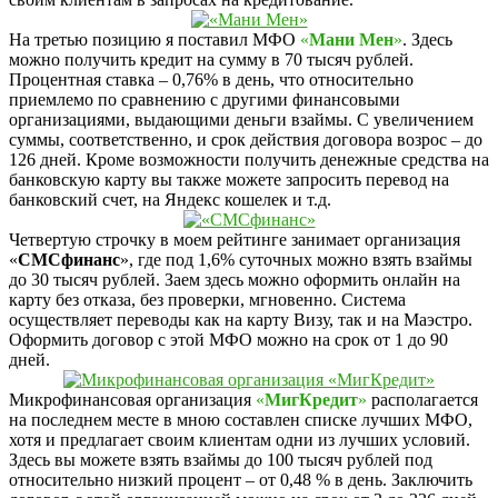
На третью позицию я поставил МФО
«
Мани Мен
»
. Здесь
можно получить кредит на сумму в 70 тысяч рублей.
Процентная ставка – 0,76% в день, что относительно
приемлемо по сравнению с другими финансовыми
организациями, выдающими деньги взаймы. С увеличением
суммы, соответственно, и срок действия договора возрос – до
126 дней. Кроме возможности получить денежные средства на
банковскую карту вы также можете запросить перевод на
банковский счет, на Яндекс кошелек и т.д.
Четвертую строчку в моем рейтинге занимает организация
«
СМСфинанс
», где под 1,6% суточных можно взять взаймы
до 30 тысяч рублей. Заем здесь можно оформить онлайн на
карту без отказа, без проверки, мгновенно. Система
осуществляет переводы как на карту Визу, так и на Маэстро.
Оформить договор с этой МФО можно на срок от 1 до 90
дней.
Микрофинансовая организация
«
МигКредит
»
располагается
на последнем месте в мною составлен списке лучших МФО,
хотя и предлагает своим клиентам одни из лучших условий.
Здесь вы можете взять взаймы до 100 тысяч рублей под
относительно низкий процент – от 0,48 % в день. Заключить