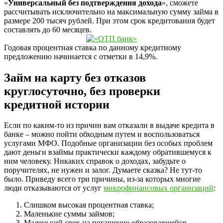
«
Универсальный без подтверждения дохода
», сможете
рассчитывать исключительно на максимальную сумму займа в
размере 200 тысяч рублей. При этом срок кредитования будет
составлять до 60 месяцев.
Годовая процентная ставка по данному кредитному
предложению начинается с отметки в 14,9%.
Займ на карту без отказов
круглосуточно, без проверки
кредитной истории
Если по каким-то из причин вам отказали в выдаче кредита в
банке – можно пойти обходным путем и воспользоваться
услугами МФО. Подобные организации без особых проблем
дают деньги взаймы практически каждому обратившемуся к
ним человеку. Никаких справок о доходах, забудьте о
поручителях, не нужен и залог. Думаете сказка? Не тут-то
было. Приведу всего три причины, из-за которых многие
люди отказываются от услуг
микрофинансовых организаций
:
Слишком высокая процентная ставка;
Маленькие суммы займов;
Маленький срок на погашение образовавшейся