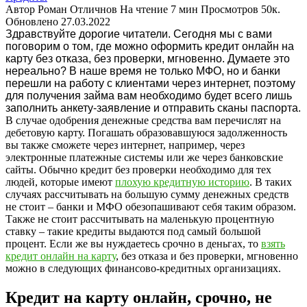
Автор
Роман Отличнов
На чтение
7 мин
Просмотров
50к.
Обновлено
27.03.2022
Здравствуйте дорогие читатели. Сегодня мы с вами
поговорим о том, где можно оформить кредит онлайн на
карту без отказа, без проверки, мгновенно. Думаете это
нереально? В наше время не только МФО, но и банки
перешли на работу с клиентами через интернет, поэтому
для получения займа вам необходимо будет всего лишь
заполнить анкету-заявление и отправить сканы паспорта.
В случае одобрения денежные средства вам перечислят на
дебетовую карту. Погашать образовавшуюся задолженность
вы также сможете через интернет, например, через
электронные платежные системы или же через банковские
сайты. Обычно кредит без проверки необходимо для тех
людей, которые имеют
плохую кредитную историю
. В таких
случаях рассчитывать на большую сумму денежных средств
не стоит – банки и МФО обезопашивают себя таким образом.
Также не стоит рассчитывать на маленькую процентную
ставку – такие кредиты выдаются под самый большой
процент. Если же вы нуждаетесь срочно в деньгах, то
взять
кредит онлайн на карту
, без отказа и без проверки, мгновенно
можно в следующих финансово-кредитных организациях.
Кредит на карту онлайн, срочно, не