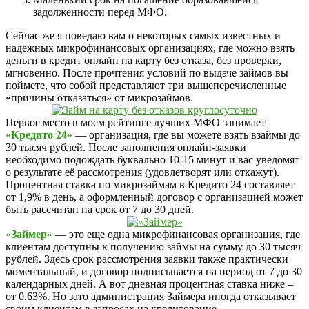
задолженности перед МФО.
Сейчас же я поведаю вам о некоторых самых известных и
надежных микрофинансовых организациях, где можно взять
деньги в кредит онлайн на карту без отказа, без проверки,
мгновенно. После прочтения условий по выдаче займов вы
поймете, что собой представляют три вышеперечисленные
«причины отказаться» от микрозаймов.
Первое место в моем рейтинге лучших МФО занимает
«
Кредито 24
»
— организация, где вы можете взять взаймы до
30 тысяч рублей. После заполнения онлайн-заявки
необходимо подождать буквально 10-15 минут и вас уведомят
о результате её рассмотрения (удовлетворят или откажут).
Процентная ставка по микрозаймам в Кредито 24 составляет
от 1,9% в день, а оформленный договор с организацией может
быть рассчитан на срок от 7 до 30 дней.
«
Займер
»
— это еще одна микрофинансовая организация, где
клиентам доступны к получению займы на сумму до 30 тысяч
рублей. Здесь срок рассмотрения заявки также практически
моментальный, и договор подписывается на период от 7 до 30
календарных дней. А вот дневная процентная ставка ниже –
от 0,63%. Но зато администрация Займера иногда отказывает
своим клиентам в запросах на кредитование.