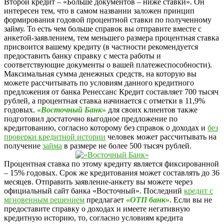
Второй кредит – «Больше документов – ниже ставки». Он
интересен тем, что в самом названии заложен принцип
формирования годовой процентной ставки по полученному
займу. То есть чем больше справок вы отправите вместе с
анкетой-заявлением, тем меньшего размера процентная ставка
присвоится вашему кредиту (в частности рекомендуется
предоставить банку справку с места работы и
соответствующие документы о вашей платежеспособности).
Максимальная сумма денежных средств, на которую вы
можете рассчитывать по условиям данного кредитного
предложения от банка Ренессанс Кредит составляет 700 тысяч
рублей, а процентная ставка начинается с отметки в 11,9%
годовых.
«
Восточный Банк
»
для своих клиентов также
подготовил достаточно выгодное предложение по
кредитованию, согласно которому без справок о доходах и
без
проверки кредитной истории
человек может рассчитывать на
получение
займа
в размере не более 500 тысяч рублей.
Процентная ставка по этому кредиту является фиксированной
– 15% годовых. Срок же кредитования может составлять до 36
месяцев. Отправить заявление-анкету вы можете через
официальный сайт банка «Восточный». Последний
кредит с
мгновенным решением
предлагает
«
ОТП банк
»
. Если вы не
предоставите справку о доходах и имеете негативную
кредитную историю, то, согласно условиям кредита