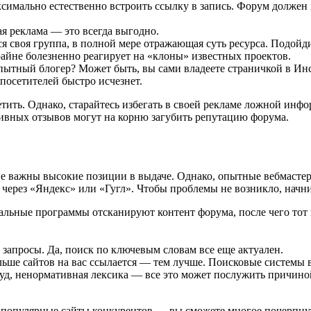
аксимально естественно встроить ссылку в запись. Форум долже
я реклама — это всегда выгодно.
 своя группа, в полной мере отражающая суть ресурса. Подойди
райне болезненно реагирует на «клоны» известных проектов.
ытный блогер? Может быть, вы сами владеете страничкой в Инс
осетителей быстро исчезнет.
ить. Однако, старайтесь избегать в своей рекламе ложной инф
ивных отзывов могут на корню загубить репутацию форума.
е важны высокие позиции в выдаче. Однако, опытные вебмастер
 через «Яндекс» или «Гугл». Чтобы проблемы не возникло, начни
льные программы отсканируют контент форума, после чего тот п
запросы. Да, поиск по ключевым словам все еще актуален.
льше сайтов на вас ссылается — тем лучше. Поисковые системы в
луд, ненормативная лексика — все это может послужить причиной
 популярные сайты конкурентов — вы сможете многое почерпнут