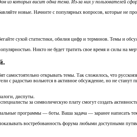
дом из которых висит одна тема. Из-за них у пользователей сф
обавляйте новые. Начните с популярных вопросов, которые не п
гайте сухой статистики, обилия цифр и терминов. Темы и обсу
 популярностью. Никто не будет тратить свое время и силы на ме
й.
бят самостоятельно открывать темы. Так сложилось, что русскоя
ли с радостью вольются в активное обсуждение, но не станут п
иалоги, диспуты.
специалисты за символическую плату смогут создать активность
альные программы — боты. Ваша задача — заранее написать тек
 показывать востребованность форума любыми доступными путя