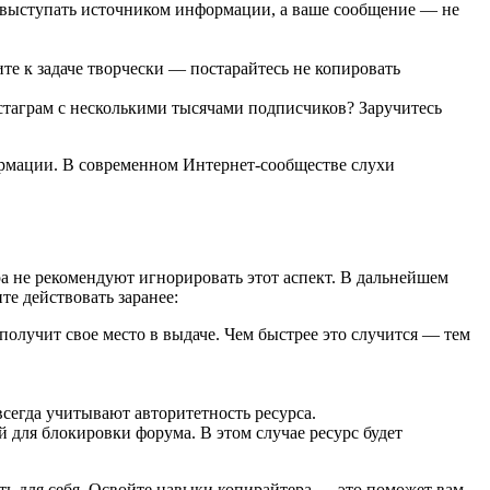
н выступать источником информации, а ваше сообщение — не
те к задаче творчески — постарайтесь не копировать
таграм с несколькими тысячами подписчиков? Заручитесь
ормации. В современном Интернет-сообществе слухи
а не рекомендуют игнорировать этот аспект. В дальнейшем
те действовать заранее:
олучит свое место в выдаче. Чем быстрее это случится — тем
сегда учитывают авторитетность ресурса.
 для блокировки форума. В этом случае ресурс будет
ь для себя. Освойте навыки копирайтера — это поможет вам