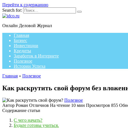
Перейти к содержанию
Search for:
Онлайн Деловой Журнал
Главная
Бизнес
Инвестиции
Кредиты
Заработок в Интернете
Полезное
Истории Успеха
Главная
»
Полезное
Как раскрутить свой форум без вложен
Полезное
Автор
Роман Отличнов
На чтение
10 мин
Просмотров
855
Обн
Содержание статьи
С чего начать?
Будьте готовы учиться.