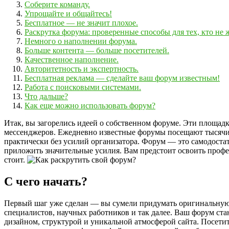
Соберите команду.
Упрощайте и общайтесь!
Бесплатное — не значит плохое.
Раскрутка форума: проверенные способы для тех, кто не ж
Немного о наполнении форума.
Больше контента — больше посетителей.
Качественное наполнение.
Авторитетность и экспертность.
Бесплатная реклама — сделайте ваш форум известным!
Работа с поисковыми системами.
Что дальше?
Как еще можно использовать форум?
Итак, вы загорелись идеей о собственном форуме. Эти площадк
мессенджеров. Ежедневно известные форумы посещают тысячи п
практически без усилий организатора. Форум — это самодостат
приложить значительные усилия. Вам предстоит освоить профе
стоит.
С чего начать?
Первый шаг уже сделан — вы сумели придумать оригинальную и
специалистов, научных работников и так далее. Ваш форум ст
дизайном, структурой и уникальной атмосферой сайта. Посетит