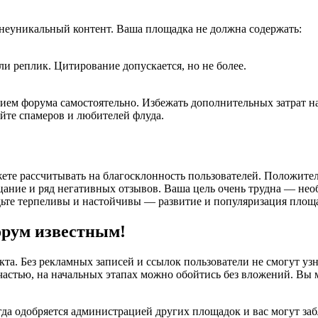
неуникальный контент. Ваша площадка не должна содержать:
и реплик. Цитирование допускается, но не более.
ием форума самостоятельно. Избежать дополнительных затрат на
йте спамеров и любителей флуда.
е рассчитывать на благосклонность пользователей. Положитель
ание и ряд негативных отзывов. Ваша цель очень трудна — необх
дьте терпеливы и настойчивы — развитие и популяризация площа
орум известным!
кта. Без рекламных записей и ссылок пользователи не смогут уз
счастью, на начальных этапах можно обойтись без вложений. В
егда одобряется администрацией других площадок и вас могут за