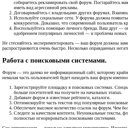
собираетесь рекламировать свой форум. Постарайтесь м
иметь вид агрессивной рекламы.
Договаривайтесь с владельцами других форумах. Взаимна
Используйте социальные сети. У форума должна появиться
конкурентов. Доказано, что современный пользователь к
Воспользуйтесь помощью личного бренда. Ваш друг — оп
одобрением популярных личностей — и проблема новых п
Не стесняйтесь экспериментировать — ваш форум должны замет
распространяются очень быстро. Несколько оправданных негат
Работа с поисковыми системами.
Форум — это далеко не информационный сайт, которому крайн
немалая часть пользователей будет находить ваш форум именно
Зарегистрируйте площадку в поисковых системах. Специа
больше посетителей вы получите на начальных этапах.
Добавьте форум в известные рейтинги, каталоги.
Оптимизируйте часть текстов под популярные поисковые 
Обеспечьте высокое количество ссылок на форум. Чем бо
Следите за качеством контента. Неуникальные тексты, ф
полностью игнорироваться поисковыми системами.
Сео-оптимизация — довольно затратное мероприятие. Изучите