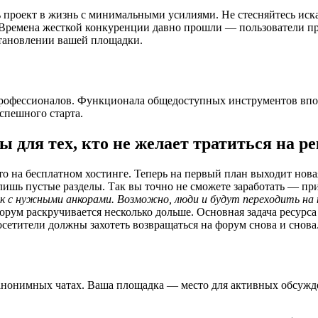
ь проект в жизнь с минимальными усилиями. Не стесняйтесь ис
 Времена жесткой конкуренции давно прошли — пользователи пр
становлении вашей площадки.
профессионалов. Функционала общедоступных инструментов впол
спешного старта.
 для тех, кто не желает тратиться на ре
о на бесплатном хостинге. Теперь на первый план выходит нова
 лишь пустые разделы. Так вы точно не сможете заработать — п
лок с нужными анкорами. Возможно, люди и будут переходить на
ум раскручивается несколько дольше. Основная задача ресурса 
сетители должны захотеть возвращаться на форум снова и снова
 анонимных чатах. Ваша площадка — место для активных обсужде