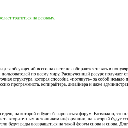
елает тратиться на рекламу.
и для обсуждений всего на свете не собираются терять в популя
ользователей по всему миру. Раскрученный ресурс получает ст
очная структура, которая способна «потянуть» за собой немало 
ссию программиста, копирайтера, дизайнера и даже администрат
дею, на которой и будет базироваться форум. Возможно, это пл
анет авторитетным источником информации, на который будут сс
ели будут рады возвращаться на такой форум снова и снова. Дл