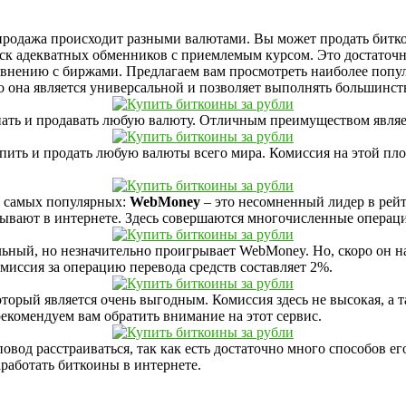
-продажа происходит разными валютами. Вы может продать битко
ск адекватных обменников с приемлемым курсом. Это достаточн
равнению с биржами. Предлагаем вам просмотреть наиболее поп
о она является универсальной и позволяет выполнять большинст
ать и продавать любую валюту. Отличным преимуществом является
упить и продать любую валюты всего мира. Комиссия на этой пло
ко самых популярных:
WebMoney
– это несомненный лидер в рей
тывают в интернете. Здесь совершаются многочисленные операци
льный, но незначительно проигрывает WebMoney. Но, скоро он н
миссия за операцию перевода средств составляет 2%.
оторый является очень выгодным. Комиссия здесь не высокая, а 
екомендуем вам обратить внимание на этот сервис.
повод расстраиваться, так как есть достаточно много способов 
аработать биткоины в интернете.