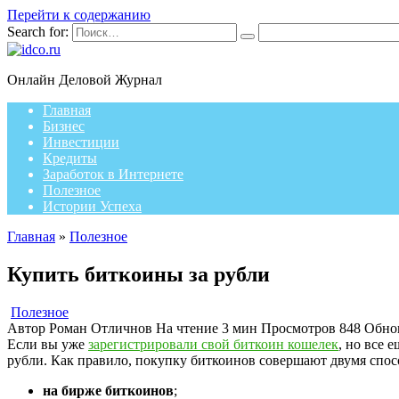
Перейти к содержанию
Search for:
Онлайн Деловой Журнал
Главная
Бизнес
Инвестиции
Кредиты
Заработок в Интернете
Полезное
Истории Успеха
Главная
»
Полезное
Купить биткоины за рубли
Полезное
Автор
Роман Отличнов
На чтение
3 мин
Просмотров
848
Обно
Если вы уже
зарегистрировали свой биткоин кошелек
, но все 
рубли. Как правило, покупку биткоинов совершают двумя спос
на бирже биткоинов
;