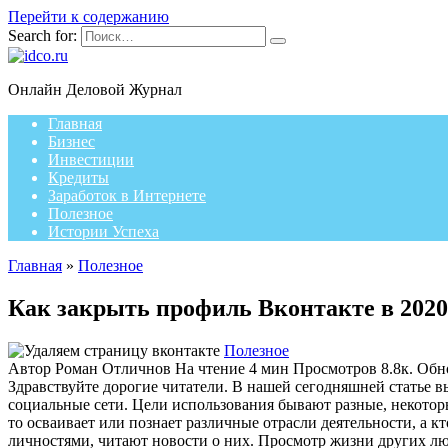
Перейти к содержанию
Search for:
Онлайн Деловой Журнал
Главная
Бизнес
Инвестиции
Кредиты
Заработок в Интернете
Полезное
Истории Успеха
Главная
»
Полезное
Как закрыть профиль Вконтакте в 2020
Полезное
Автор
Роман Отличнов
На чтение
4 мин
Просмотров
8.8к.
Обн
Здравствуйте дорогие читатели. В нашей сегодняшней статье в
социальные сети. Цели использования бывают разные, некоторы
то осваивает или познает различные отрасли деятельности, а 
личностями, читают новости о них. Просмотр жизни других люд