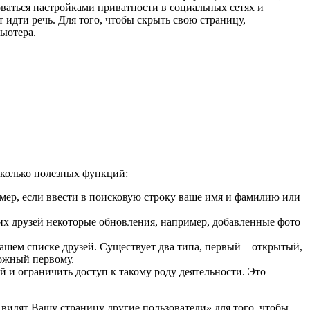
оваться настройками приватности в социальных сетях и
т идти речь. Для того, чтобы скрыть свою страницу,
ьютера.
сколько полезных функций:
имер, если ввести в поисковую строку ваше имя и фамилию или
ших друзей некоторые обновления, например, добавленные фото
ашем списке друзей. Существует два типа, первый – открытый,
ложный первому.
 и ограничить доступ к такому роду деятельности. Это
видят Вашу страницу другие пользователи» для того, чтобы