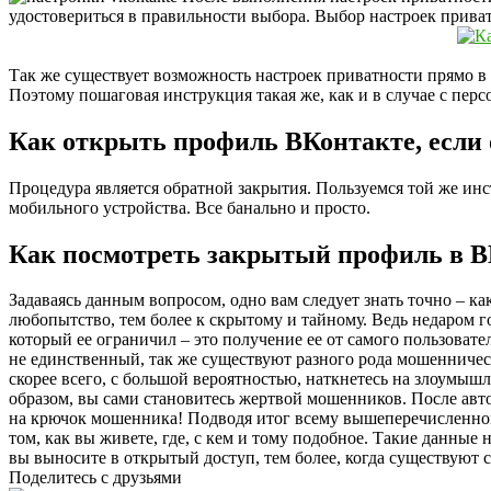
удостовериться в правильности выбора. Выбор настроек прива
Так же существует возможность настроек приватности прямо в 
Поэтому пошаговая инструкция такая же, как и в случае с пер
Как открыть профиль ВКонтакте, если 
Процедура является обратной закрытия. Пользуемся той же инст
мобильного устройства. Все банально и просто.
Как посмотреть закрытый профиль в В
Задаваясь данным вопросом, одно вам следует знать точно – ка
любопытство, тем более к скрытому и тайному. Ведь недаром г
который ее ограничил – это получение ее от самого пользовате
не единственный, так же существуют разного рода мошенничест
скорее всего, с большой вероятностью, наткнетесь на злоумыш
образом, вы сами становитесь жертвой мошенников. После авт
на крючок мошенника! Подводя итог всему вышеперечисленному
том, как вы живете, где, с кем и тому подобное. Такие данные
вы выносите в открытый доступ, тем более, когда существуют 
Поделитесь с друзьями