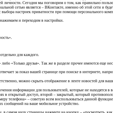
воей личности. Сегодня мы поговорим о том, как правильно польз
иальной сетью является – ВКонтакте, именно об этой сети и буде
с выбора настроек приватности при помощи персонального комп
 нажимаем и переходим в настройки.
ность».
отдельно для каждого.
либо «Только друзья». Так же в разделе прочее имеются еще не
отвечает за показ вашей странице при поиске в интернете, напр
ветственно, можно скрыть отображение в ленте новостей для ва
чения информации для пользователей, которые не находятся в в
ях в открытый доступ, второй – закрытый, который противопо
еру телефона» – советую всем воспользоваться данной функцией
ых сообщений на ваше мобильное устройство.
 в самом низу страницы нажмите на кнопку – «посмотреть, как 