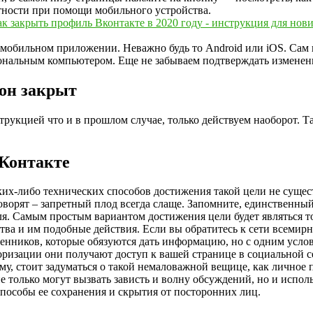
тности при помощи мобильного устройства.
мобильном приложении. Неважно будь то Android или iOS. Сам п
сональным компьютером. Еще не забываем подтверждать изменени
он закрыт
рукцией что и в прошлом случае, только действуем наоборот. Так
Контакте
ких-либо технических способов достижения такой цели не существ
оворят – запретный плод всегда слаще. Запомните, единственны
ля. Самым простым вариантом достижения цели будет являться то
ва и им подобные действия. Если вы обратитесь к сети всемирн
ленников, которые обязуются дать информацию, но с одним услов
оризации они получают доступ к вашей странице в социальной с
, стоит задуматься о такой немаловажной вещице, как личное 
 не только могут вызвать зависть и волну обсуждений, но и испо
способы ее сохранения и скрытия от посторонних лиц.