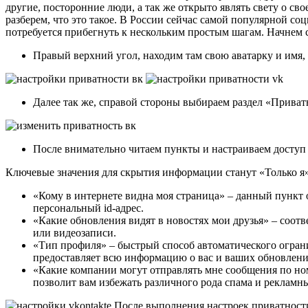
другие, посторонние люди, а так же открыто являть свету о с
разберем, что это такое. В России сейчас самой популярной соц
потребуется прибегнуть к нескольким простым шагам. Начнем 
Правый верхний угол, находим там свою аватарку и имя,
Далее так же, справой стороны выбираем раздел «Приват
После внимательно читаем пункты и настраиваем доступ 
Ключевые значения для скрытия информации станут «Только я» 
«Кому в интернете видна моя страница» – данный пункт 
персональный id-адрес.
«Какие обновления видят в новостях мои друзья» – соот
или видеозаписи.
«Тип профиля» – быстрый способ автоматического ограни
предоставляет всю информацию о вас и ваших обновлени
«Какие компании могут отправлять мне сообщения по ном
позволит вам избежать различного рода спама и рекламн
После выполнения настроек приватности,