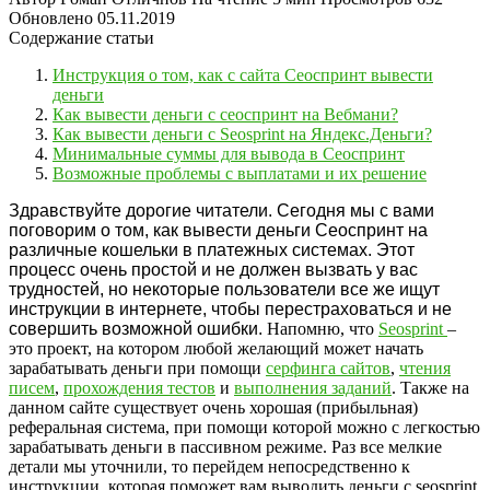
Обновлено
05.11.2019
Содержание статьи
Инструкция о том, как с сайта Сеоспринт вывести
деньги
Как вывести деньги с сеоспринт на Вебмани?
Как вывести деньги с Seosprint на Яндекс.Деньги?
Минимальные суммы для вывода в Сеоспринт
Возможные проблемы с выплатами и их решение
Здравствуйте дорогие читатели. Сегодня мы с вами
поговорим о том, как вывести деньги Сеоспринт на
различные кошельки в платежных системах. Этот
процесс очень простой и не должен вызвать у вас
трудностей, но некоторые пользователи все же ищут
инструкции в интернете, чтобы перестраховаться и не
совершить возможной ошибки.
Напомню, что
Seosprint
–
это проект, на котором любой желающий может начать
зарабатывать деньги при помощи
серфинга сайтов
,
чтения
писем
,
прохождения тестов
и
выполнения заданий
. Также на
данном сайте существует очень хорошая (прибыльная)
реферальная система, при помощи которой можно с легкостью
зарабатывать деньги в пассивном режиме. Раз все мелкие
детали мы уточнили, то перейдем непосредственно к
инструкции, которая поможет вам выводить деньги с seosprint