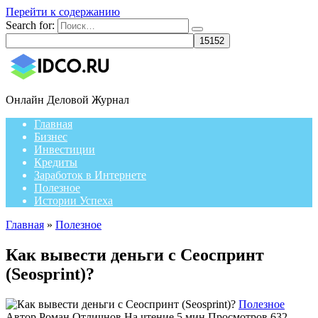
Перейти к содержанию
Search for:
Онлайн Деловой Журнал
Главная
Бизнес
Инвестиции
Кредиты
Заработок в Интернете
Полезное
Истории Успеха
Главная
»
Полезное
Как вывести деньги с Сеоспринт
(Seosprint)?
Полезное
Автор
Роман Отличнов
На чтение
5 мин
Просмотров
632