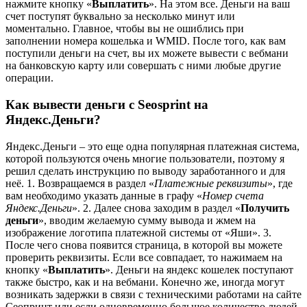
нажмите кнопку «
Выплатить
». На этом все. Деньги на ваш
счет поступят буквально за несколько минут или
моментально. Главное, чтобы вы не ошиблись при
заполнении номера кошелька и WMID. После того, как вам
поступили деньги на счет, вы их можете вывести с вебмани
на банковскую карту или совершать с ними любые другие
операции.
Как вывести деньги с Seosprint на
Яндекс.Деньги?
Яндекс.Деньги – это еще одна популярная платежная система,
которой пользуются очень многие пользователи, поэтому я
решил сделать инструкцию по выводу заработанного и для
неё. 1. Возвращаемся в раздел «
Платежные реквизиты
», где
вам необходимо указать данные в графу «
Номер счета
Яндекс.Деньги
». 2. Далее снова заходим в раздел «
Получить
деньги
», вводим желаемую сумму вывода и жмем на
изображение логотипа платежной системы от «Яши». 3.
После чего снова появится страница, в которой вы можете
проверить реквизиты. Если все совпадает, то нажимаем на
кнопку «
Выплатить
». Деньги на яндекс кошелек поступают
также быстро, как и на вебмани. Конечно же, иногда могут
возникать задержки в связи с техническими работами на сайте
Сеопринт или если одновременно большое количество людей