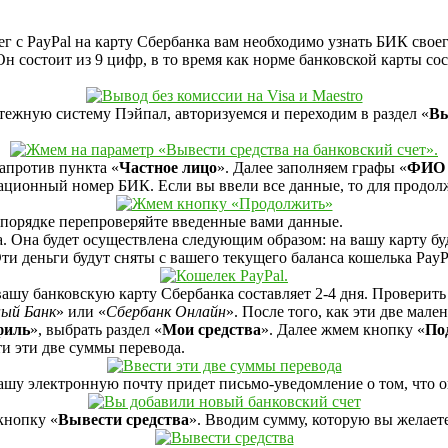
г с PayPal на карту Сбербанка вам необходимо узнать БИК своего
 состоит из 9 цифр, в то время как норме банковской карты со
тежную систему Пэйпал, авторизуемся и переходим в раздел «
Вы
апротив пункта «
Частное лицо
». Далее заполняем графы «
ФИО 
ационный номер БИК. Если вы ввели все данные, то для продол
 порядке перепроверяйте введенные вами данные.
а. Она будет осуществлена следующим образом: на вашу карту б
 Эти деньги будут сняты с вашего текущего баланса кошелька PayP
ашу банковскую карту Сбербанка составляет 2-4 дня. Проверить
ый Банк
» или «
Сбербанк Онлайн
». После того, как эти две мал
филь
», выбрать раздел «
Мои средства
». Далее жмем кнопку «
По
и эти две суммы перевода.
ашу электронную почту придет письмо-уведомление о том, что 
 кнопку «
Вывести средства
». Вводим сумму, которую вы желает