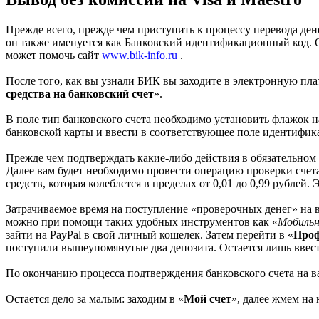
Прежде всего, прежде чем приступить к процессу перевода дене
он также именуется как Банковский идентификационный код. Он
может помочь сайт
www.bik-info.ru
.
После того, как вы узнали БИК вы заходите в электронную пла
средства на банковский счет
».
В поле тип банковского счета необходимо установить флажок н
банковской карты и ввести в соответствующее поле идентифик
Прежде чем подтверждать какие-либо действия в обязательном
Далее вам будет необходимо провести операцию проверки счет
средств, которая колеблется в пределах от 0,01 до 0,99 рублей.
Затрачиваемое время на поступление «проверочных денег» на в
можно при помощи таких удобных инструментов как «
Мобильн
зайти на PayPal в свой личный кошелек. Затем перейти в «
Про
поступили вышеупомянутые два депозита. Остается лишь ввест
По окончанию процесса подтверждения банковского счета на в
Остается дело за малым: заходим в «
Мой счет
», далее жмем на