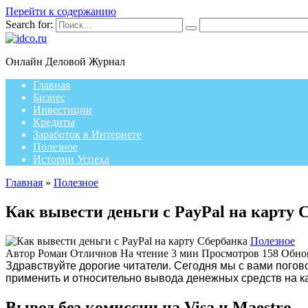
Перейти к содержанию
Search for:
Онлайн Деловой Журнал
Главная
Бизнес
Инвестиции
Кредиты
Заработок в Интернете
Полезное
Истории Успеха
Главная
»
Полезное
Как вывести деньги с PayPal на карту 
Полезное
Автор
Роман Отличнов
На чтение
3 мин
Просмотров
158
Обно
Здравствуйте дорогие читатели. Сегодня мы с вами погов
применить и относительно вывода денежных средств на ка
Вывод без комиссии на Visa и Maestro