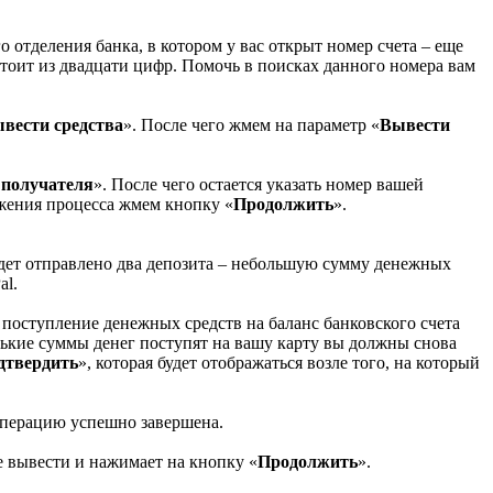
 отделения банка, в котором у вас открыт номер счета – еще
стоит из двадцати цифр. Помочь в поисках данного номера вам
вести средства
». После чего жмем на параметр «
Вывести
получателя
». После чего остается указать номер вашей
жения процесса жмем кнопку «
Продолжить
».
удет отправлено два депозита – небольшую сумму денежных
al.
 поступление денежных средств на баланс банковского счета
енькие суммы денег поступят на вашу карту вы должны снова
дтвердить
», которая будет отображаться возле того, на который
операцию успешно завершена.
е вывести и нажимает на кнопку «
Продолжить
».