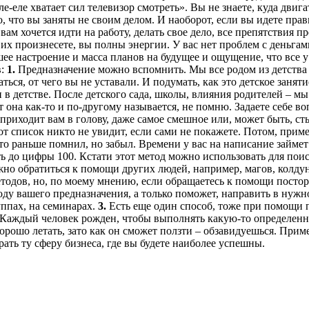
еле-еле хватает сил телевизор смотреть». Вы не знаете, куда дви
о, что вы заняты не своим делом. И наоборот, если вы идете пра
 вам хочется идти на работу, делать свое дело, все препятствия 
их произнесете, вы полны энергии. У вас нет проблем с деньга
шее настроение и масса планов на будущее и ощущение, что все у
в:
1.
Предназначение можно вспомнить. Мы все родом из детства –
ься, от чего вы не уставали. И подумать, как это детское занят
 в детстве. После детского сада, школы, влияния родителей – мы
она как-то и по-другому называется, не помню. Задаете себе воп
приходит вам в голову, даже самое смешное или, может быть, сты
тот список никто не увидит, если сами не покажете. Потом, приме
то раньше помнил, но забыл. Времени у вас на написание займет
ть до цифры 100. Кстати этот метод можно использовать для пои
о обратиться к помощи других людей, например, магов, колдуно
тодов, но, по моему мнению, если обращаетесь к помощи постор
оду вашего предназначения, а только поможет, направить в нужн
уппах, на семинарах.
3.
Есть еще один способ, тоже при помощи 
. Каждый человек рожден, чтобы выполнять какую-то определенну
хорошо летать, зато как он сможет ползти – обзавидуешься. При
ать ту сферу бизнеса, где вы будете наиболее успешны.