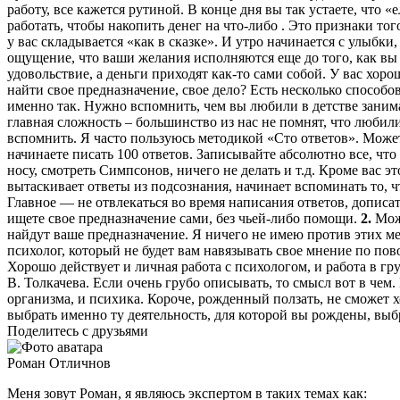
работу, все кажется рутиной. В конце дня вы так устаете, что «
работать, чтобы накопить денег на что-либо . Это признаки тог
у вас складывается «как в сказке». И утро начинается с улыбки,
ощущение, что ваши желания исполняются еще до того, как вы 
удовольствие, а деньги приходят как-то сами собой. У вас хоро
найти свое предназначение, свое дело? Есть несколько способо
именно так. Нужно вспомнить, чем вы любили в детстве занимат
главная сложность – большинство из нас не помнят, что любили
вспомнить. Я часто пользуюсь методикой «Сто ответов». Может 
начинаете писать 100 ответов. Записывайте абсолютно все, что 
носу, смотреть Симпсонов, ничего не делать и т.д. Кроме вас э
вытаскивает ответы из подсознания, начинает вспоминать то, ч
Главное — не отвлекаться во время написания ответов, дописа
ищете свое предназначение сами, без чьей-либо помощи.
2.
Можн
найдут ваше предназначение. Я ничего не имею против этих ме
психолог, который не будет вам навязывать свое мнение по пов
Хорошо действует и личная работа с психологом, и работа в гр
В. Толкачева. Если очень грубо описывать, то смысл вот в чем
организма, и психика. Короче, рожденный ползать, не сможет 
выбрать именно ту деятельность, для которой вы рождены, выбр
Поделитесь с друзьями
Роман Отличнов
Меня зовут Роман, я являюсь экспертом в таких темах как: