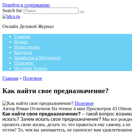
Перейти к содержанию
Search for:
Онлайн Деловой Журнал
Главная
Бизнес
Инвестиции
Кредиты
Заработок в Интернете
Полезное
Истории Успеха
Главная
»
Полезное
Как найти свое предназначение?
Полезное
Автор
Роман Отличнов
На чтение
4 мин
Просмотров
43
Обнов
Как найти свое предназначение?
– такой вопрос возника
искать? Зачем искать свое предназначение?
Мы все рожден
прожить свою жизнь, делать то, что нравиться ему самому, а не
путем? То, чем вы занимаетесь, не приносит вам удовлетворени