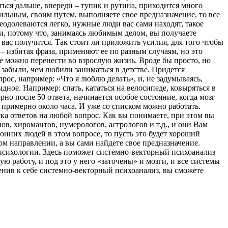
гаться дальше, впереди – тупик и рутина, приходится много
вильным, своим путем, выполняете свое предназначение, то все
преодолеваются легко, нужные люди вас сами находят, такое
ми, потому что, занимаясь любимым делом, вы получаете
 вас получится. Так стоит ли приложить усилия, для того чтобы
 избитая фраза, применяют ее по разным случаям, но это
ие можно перенести во взрослую жизнь. Вроде бы просто, но
 забыли, чем любили заниматься в детстве. Придется
рос, например: «Что я люблю делать», и, не задумываясь,
дное. Например: спать, кататься на велосипеде, ковыряться в
рно после 50 ответа, начинается особое состояние, когда мозг
 примерно около часа. И уже со списком можно работать.
ска ответов на любой вопрос. Как вы понимаете, при этом вы
в, хиромантов, нумерологов, астрологов и т.д., и они Вам
онних людей в этом вопросе, то пусть это будет хороший
ом направлении, а вы сами найдете свое предназначение.
психологии. Здесь поможет системно-векторный психоанализ
ю работу, и под это у него «заточены» и мозги, и все системы
менив к себе системно-векторный психоанализ, вы сможете