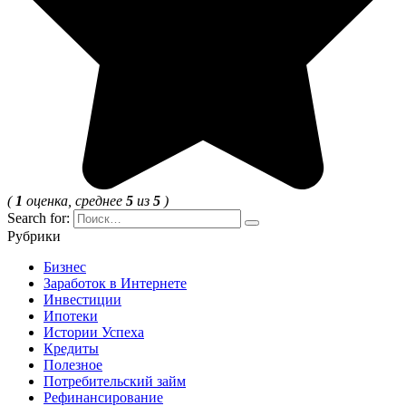
(
1
оценка, среднее
5
из
5
)
Search for:
Рубрики
Бизнес
Заработок в Интернете
Инвестиции
Ипотеки
Истории Успеха
Кредиты
Полезное
Потребительский займ
Рефинансирование