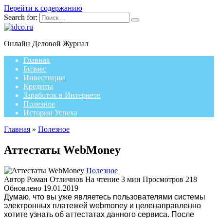
Перейти к содержанию
Search for:
Онлайн Деловой Журнал
Главная
Бизнес
Инвестиции
Кредиты
Заработок в Интернете
Полезное
Истории Успеха
Главная
»
Полезное
Аттестаты WebMoney
Полезное
Автор
Роман Отличнов
На чтение
3 мин
Просмотров
218
Обновлено
19.01.2019
Думаю, что вы уже являетесь пользователями системы
электронных платежей webmoney и целенаправленно
хотите узнать об аттестатах данного сервиса. После