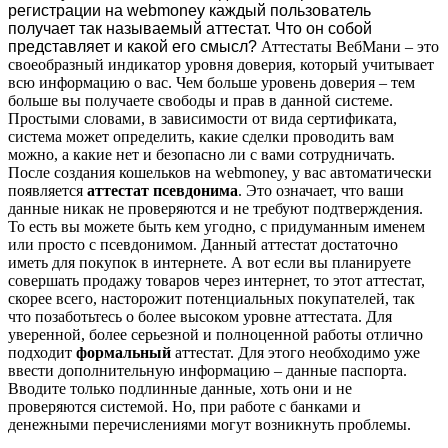
регистрации на webmoney каждый пользователь
получает так называемый аттестат. Что он собой
представляет и какой его смысл?
Аттестаты ВебМани – это
своеобразный индикатор уровня доверия, который учитывает
всю информацию о вас. Чем больше уровень доверия – тем
больше вы получаете свободы и прав в данной системе.
Простыми словами, в зависимости от вида сертификата,
система может определить, какие сделки проводить вам
можно, а какие нет и безопасно ли с вами сотрудничать.
После создания кошельков на webmoney, у вас автоматически
появляется
аттестат псевдонима
. Это означает, что ваши
данные никак не проверяются и не требуют подтверждения.
То есть вы можете быть кем угодно, с придуманным именем
или просто с псевдонимом. Данный аттестат достаточно
иметь для покупок в интернете. А вот если вы планируете
совершать продажу товаров через интернет, то этот аттестат,
скорее всего, насторожит потенциальных покупателей, так
что позаботьтесь о более высоком уровне аттестата. Для
уверенной, более серьезной и полноценной работы отлично
подходит
формальный
аттестат. Для этого необходимо уже
ввести дополнительную информацию – данные паспорта.
Вводите только подлинные данные, хоть они и не
проверяются системой. Но, при работе с банками и
денежными перечислениями могут возникнуть проблемы.