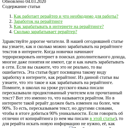
Обновлено
04.03.2020
Содержание статьи
Как работает рерайтер и что необходимо для работы?
Заработок на рерайтинге
Как зарабатывать в интернете на рерайтинге?
Сколько зарабатывает рерайтер?
Здравствуйте дорогие читатели. В нашей сегодняшней статье
вы узнаете, как и сколько можно зарабатывать на рерайтинге
текстов в интернете.
Когда новички начинают
терроризировать интернет в поисках дополнительного дохода,
многие даже понятия не имеют, где и как начать зарабатывать
в сети. Если вы скажите, что это не реально, то вы
ошибаетесь. Эта статья будет посвящена такому виду
заработку в интернете, как рерайтинг. Из данной статьи вы
узнаете, что это такое и как зарабатывать на рерайтинге.
Помните, в школах на уроке русского языка писали
пересказывали продиктованный учителем или прочитанный
текст? Вот это именно то, что называется рерайтом. Но в
интернете такой рерайт должен быть изменен на более, чем
90%. То есть, пересказываем текст, но другими словами,
чтобы в итоге добиться 90% уникальности. Если говорить об
отличии от копирайтинга (о нем мы писали
в этой статье
), то
для рерайта искать новую информацию не нужно, её, как