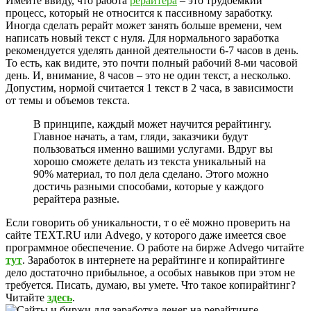
Имейте ввиду, что работа
рерайтера
– это трудоемкий
процесс, который не относится к пассивному заработку.
Иногда сделать рерайт может занять больше времени, чем
написать новый текст с нуля. Для нормального заработка
рекомендуется уделять данной деятельности 6-7 часов в день.
То есть, как видите, это почти полный рабочий 8-ми часовой
день. И, внимание, 8 часов – это не один текст, а несколько.
Допустим, нормой считается 1 текст в 2 часа, в зависимости
от темы и объемов текста.
В принципе, каждый может научится рерайтингу.
Главное начать, а там, гляди, заказчики будут
пользоваться именно вашими услугами. Вдруг вы
хорошо сможете делать из текста уникальный на
90% материал, то пол дела сделано. Этого можно
достичь разными способами, которые у каждого
рерайтера разные.
Если говорить об уникальности, т о её можно проверить на
сайте TEXT.RU или Advego, у которого даже имеется свое
программное обеспечение. О работе на бирже Advego читайте
тут
. Заработок в интернете на рерайтинге и копирайтинге
дело достаточно прибыльное, а особых навыков при этом не
требуется. Писать, думаю, вы умете. Что такое копирайтинг?
Читайте
здесь
.