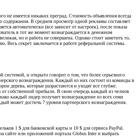
того не имеется никаких преград. Стоимость объявления всегда
ого содержания. В среднем просмотр одной рекламы составляет
яется автоматически (все зависит от настроек), после показа
зователь в тот же момент вознаграждается в денежном
еликая, но и работа не совершена. Однако стоит заметить то,
лю. Весь секрет заключается в работе реферальной системы.
й системой, и открыто говорит о том, что более серьезного
нерского вознаграждения. Каждый из них состоит из команды в
рни дерева, которые разрастаются и уходят все глубже.
а от собственной прибыли. В свою очередь каждый из челнов
днако каждый лидер получает вознаграждение из всех семи
ждый может достичь 7 уровня партнерского вознаграждения.
ьков 1 $ для банковской карты и 10 $ для сервиса PayPal.
а сайте или приложений портала Globus Inter и выбрать