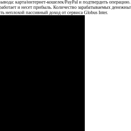
ывода: карта/интернет-кошелек/PayPal и подтвердить операцию. 
о работает и несет прибыль. Количество зарабатываемых денежны
 неплохой пассивный доход от сервиса Globus Inter.