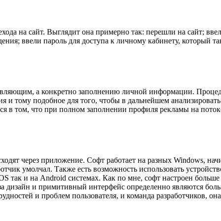
ехода на сайт. Выглядит она примерно так: перешли на сайт; вве
ния; ввели пароль для доступа к личному кабинету, который так
авляющим, а конкретно заполнению личной информации. Процеду
я и тому подобное для того, чтобы в дальнейшем анализировать 
ся в том, что при полном заполнении профиля рекламы на поток
ходят через приложение. Софт работает на разных Windows, нач
аботчик умолчал. Также есть возможность использовать устройст
S так и на Android системах. Как по мне, софт настроен больше
за дизайн и примитивный интерфейс определенно являются боль
удностей и проблем пользователя, и команда разработчиков, он