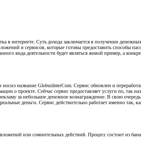
тка в интернете. Суть дохода заключается в получении денежных
ожений и сервисов, которые готовы предоставить способы пассив
нного вида деятельности будет являться живой пример, а конкр
н носил название GlobusInterCom. Сервис обновлен и переработан
ции о проекте. Сейчас сервис предоставляет услуги по, так наз
рекламу за небольшое денежное вознаграждение. В свою очередь 
реальные деньги. Сервис действительно работает именно так, как
бо вложений или сомнительных действий. Процесс состоит из бан