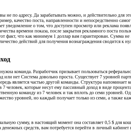
 вы не по адресу. Да зарабатывать можно, и действительно для э
апример, качество поста, направленности и непосредственно сам
ает уведомление о том, что доступен просмотр или реклама появл
личества времени показа, после закрытия рекламного поста поль
от факт, что как минимум 1 доллар вам гарантирован. Сумма не в
количество действий для получения вознаграждения сводится к ну
ход
 нужна команда. Разработчик призывает пользоваться реферально
Система довольно проста. Существует 7 уровней парт
чередь является частью другой команды. Структура напоминает ко
 7 человек, которые несут ему пассивный доход в виде процент
ственную команду из 7 человек и так вплоть до семи уровней. О
ество уровней, но каждый получает только из семи, а также ка
ьную сумму, в настоящий момент она составляет 0,5 $ для кошел
денежных средств, вам потребуется перейти в личный кабинет н