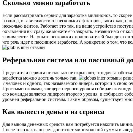
Сколько можно заработать
Если рассматривать сервис для заработка миллионов, то скорее
разница, в зависимости от нескольких факторов, таких как, н
несколько центов. Работает это так, на ваше устройство поступ
объявления вы сразу же можете его закрыть. Независимо от ко
эквиваленте. На опыте нескольких пользователей был доказан т
что речь идет о пассивном заработке. А конкретно о том, что 
Реферальная система или пассивный до
Предстатели сервиса нисколько не скрывают, что для заработка
заработка можно достичь только так.
7 человек и одного, так называемого лидера, который в свою о
Простыми словами, «лидер» первого уровня собирает команду в
его команды является лидером второго уровня, и собирают соб
уровней реферальной системы. Таким образом, существует множ
Как вывести деньги из сервиса
Для вывода денежных средств вам потребуется накопить минимал
После того как ваш счет достигнет минимальной суммы вывода 