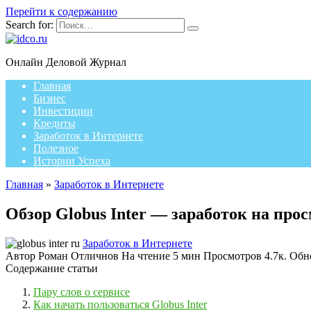
Перейти к содержанию
Search for:
Онлайн Деловой Журнал
Главная
Бизнес
Инвестиции
Кредиты
Заработок в Интернете
Полезное
Истории Успеха
Главная
»
Заработок в Интернете
Обзор Globus Inter — заработок на прос
Заработок в Интернете
Автор
Роман Отличнов
На чтение
5 мин
Просмотров
4.7к.
Обн
Содержание статьи
Пару слов о сервисе
Как начать пользоваться Globus Inter