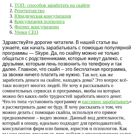
ТОП- способов заработать на скайпе
Репетиторство
Юридическая консультация
Консультация психолога
Фитнес консультации
Уроки СЕО
Здравствуйте дорогие читатели. В нашей статье вы
узнаете, как начать зарабатывать с помощью популярной
программы — Skype.
Да, по скайпу можно не только
общаться с родственниками, которые живут далеко, с
друзьями, которым лень позвонить по телефону и так
далее. Главное, что скайп – это бесплатная программа,
за звонки ничего платить не нужно.
Так вот, как же
заработать деньги на скайпе, находясь дома? Это вопрос всё-
таки волнует многих людей. Не хочу я рассказывать о
сомнительных сервисах и программах, якобы на которых
можно без каких-либо трудностей заработать много денег.
Что-то типа «установить программу и
пассивно зарабатывать
»
я рассматривать даже не буду. Я хочу рассказать о том, что
можно делать с помощью скайпа, используя его прямое
предназначение – видео звонки. Данный вид деятельности,
который я опишу, идеально подходит для преподавателей,
консультантов фирм или банков, юристов и психологов. Как
вы уже могли догадаться, речь пойдет о предоставлении услуг