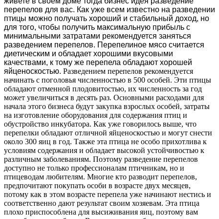
живете в своем доме тогда бизнес идея разведение
перепелов для вас. Как уже всем известно на разведении
птицы можно получать хороший и стабильный доход, но
для того, чтобы получить максимальную прибыль с
минимальными затратами рекомендуется заняться
разведением перепелов. Перепелиное мясо считается
диетическим и обладает хорошими вкусовыми
качествами, к тому же перепела обладают хорошей
яйценоскостью.
Разведением перепелов рекомендуется
начинать с поголовья численностью в 500 особей. Эти птицы
обладают отменной плодовитостью, их численность за год
может увеличиться в десять раз. Основными расходами для
начала этого бизнеса будут закупка взрослых особей, затраты
на изготовление оборудования для содержания птиц и
обустройство инкубатора. Как уже говорилось выше, что
перепелки обладают отличной яйценоскостью и могут снести
около 300 яиц в год. Также эта птица не особо прихотлива к
условиям содержания и обладает высокой устойчивостью к
различным заболеваниям. Поэтому разведение перепелов
доступно не только профессионалам птичникам, но и
птицеводам любителям. Многие кто разводит перепелов,
предпочитают покупать особи в возрасте двух месяцев,
потому как в этом возрасте перепела уже начинают нестись и
соответственно дают результат своим хозяевам. Эта птица
плохо приспособлена для высиживания яиц, поэтому вам