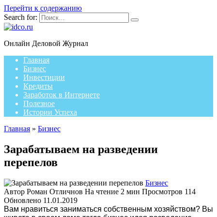
Перейти к содержанию
Search for:
Онлайн Деловой Журнал
Главная
Бизнес
Инвестиции
Кредиты
Заработок в Интернете
Полезное
Истории Успеха
Главная
»
Бизнес
Зарабатываем на разведении
перепелов
Бизнес
Автор
Роман Отличнов
На чтение
2 мин
Просмотров
114
Обновлено
11.01.2019
Вам нравиться заниматься собственным хозяйством? Вы