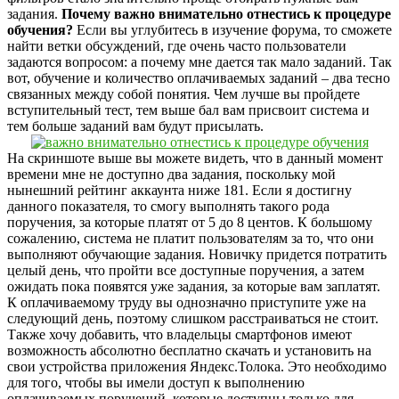
задания.
Почему важно внимательно отнестись к процедуре
обучения?
Если вы углубитесь в изучение форума, то сможете
найти ветки обсуждений, где очень часто пользователи
задаются вопросом: а почему мне дается так мало заданий. Так
вот, обучение и количество оплачиваемых заданий – два тесно
связанных между собой понятия. Чем лучше вы пройдете
вступительный тест, тем выше бал вам присвоит система и
тем больше заданий вам будут присылать.
На скриншоте выше вы можете видеть, что в данный момент
времени мне не доступно два задания, поскольку мой
нынешний рейтинг аккаунта ниже 181. Если я достигну
данного показателя, то смогу выполнять такого рода
поручения, за которые платят от 5 до 8 центов. К большому
сожалению, система не платит пользователям за то, что они
выполняют обучающие задания. Новичку придется потратить
целый день, что пройти все доступные поручения, а затем
ожидать пока появятся уже задания, за которые вам заплатят.
К оплачиваемому труду вы однозначно приступите уже на
следующий день, поэтому слишком расстраиваться не стоит.
Также хочу добавить, что владельцы смартфонов имеют
возможность абсолютно бесплатно скачать и установить на
свои устройства приложения Яндекс.Толока. Это необходимо
для того, чтобы вы имели доступ к выполнению
оплачиваемых поручений, которые доступны только для