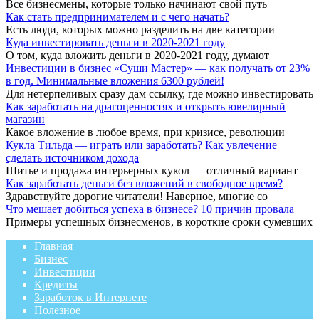
Все бизнесмены, которые только начинают свой путь
Как стать предпринимателем и с чего начать?
Есть люди, которых можно разделить на две категории
Куда инвестировать деньги в 2020-2021 году
О том, куда вложить деньги в 2020-2021 году, думают
Инвестиции в бизнес «Суши Мастер» — как получать от 23%
в год. Минимальные вложения 6300 рублей!
Для нетерпеливых сразу дам ссылку, где можно инвестировать
Как заработать на драгоценностях и открыть ювелирный
магазин
Какое вложение в любое время, при кризисе, революции
Кукла Тильда — играть или заработать? Как увлечение
сделать источником дохода
Шитье и продажа интерьерных кукол — отличный вариант
Как заработать деньги без вложений в свободное время?
Здравствуйте дорогие читатели! Наверное, многие со
Что мешает добиться успеха в бизнесе? 10 причин провала
Примеры успешных бизнесменов, в короткие сроки сумевших
Главная
Бизнес
Инвестиции
Кредиты
Заработок в Интернете
Полезное