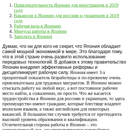
Привлекательность Японии для иностранцев в 2019
году
Вакансии в Японии для россиян и украинцев в 2019
году
Рабочая виза в Японию
Минусы работы в Японии
Зарплата в Японии
Думаю, что ни для кого не секрет, что Япония обладает
самой мощной экономикой в мире. Это благодаря тому,
что в этой стране очень развито использование
передовых технологий. В добавок к этому правительство
Японии внедряет эффективные реформы и
дисциплинирует рабочую силу.
Япония имеет 3-х
процентный показатель безработицы и по-прежнему очень
привлекательна для трудовых мигрантов. В Японии можно
отыскать работу на любой вкус, а вот постоянное рабочее
место найти, к сожалению, не просто. Что же касается
трудоустройства в Японии для россиян и украинцев, то здесь
преимущество имеют граждане, которые блестяще владеют
японским языком, а также английским для некоторых
вакансий. В большинстве случаев требуется от претендента
высокий уровень образования и квалификации.
Отличительная сторона работы в Японии – это
корпоративный дух, где приветствуются переработки.