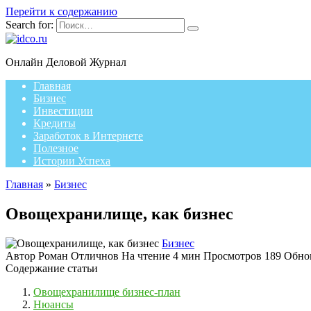
Перейти к содержанию
Search for:
Онлайн Деловой Журнал
Главная
Бизнес
Инвестиции
Кредиты
Заработок в Интернете
Полезное
Истории Успеха
Главная
»
Бизнес
Овощехранилище, как бизнес
Бизнес
Автор
Роман Отличнов
На чтение
4 мин
Просмотров
189
Обно
Содержание статьи
Овощехранилище бизнес-план
Нюансы