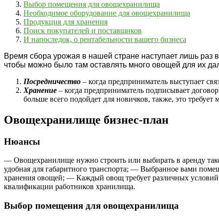
Выбор помещения для овощехранилища
Необходимое оборудование для овощехранилища
Продукция для хранения
Поиск покупателей и поставщиков
И напоследок, о рентабельности вашего бизнеса
Время сбора урожая в нашей стране наступает лишь раз в
чтобы можно было там оставлять много овощей для их да
Посредничество
– когда предприниматель выступает свя
Хранение
– когда предприниматель подписывает договор с
больше всего подойдет для новичков, также, это требуе
Овощехранилище бизнес-план
Нюансы
— Овощехранилище нужно строить или выбирать в аренду такое,
удобная для габаритного транспорта; — Выбранное вами помещ
хранения овощей; — Каждый овощ требует различных условий 
квалификации работников хранилища.
Выбор помещения для овощехранилища