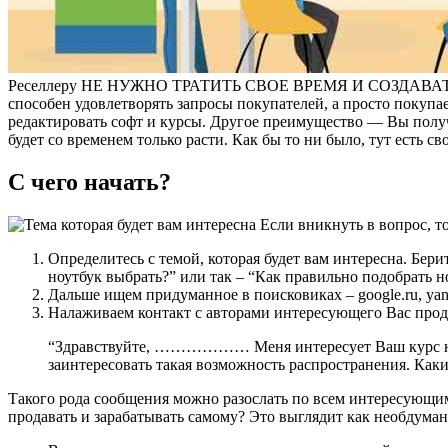
Реселлеру НЕ НУЖНО ТРАТИТЬ СВОЕ ВРЕМЯ И СОЗДАВАТЬ ЦИФ
способен удовлетворять запросы покупателей, а просто покупа
редактировать софт и курсы. Другое преимущество — Вы получ
будет со временем только расти. Как бы то ни было, тут есть 
С чего начать?
Если вникнуть в вопрос, то
Определитесь с темой, которая будет вам интересна. Бери
ноутбук выбрать?” или так – “Как правильно подобрать н
Дальше ищем придуманное в поисковиках – google.ru, yand
Налаживаем контакт с авторами интересующего Вас прод
“Здравствуйте, ……………… Меня интересует Ваш курс на те
заинтересовать такая возможность распространения. К
Такого рода сообщения можно разослать по всем интересующим 
продавать и зарабатывать самому? Это выглядит как необдуман