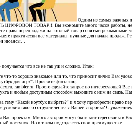
Одним из самых важных пр
РОВОЙ ТОВАР!!! Вы экономите много часов работы, не соз
ете права перепродажи на готовый товар со всеми рекламными ма
аете практически все материалы, нужные для начала продаж. Ре
свои нюансы…
 получается что все не так уж и сложно. Итак:
те что-то хорошо знакомое или то, что приносит лично Вам удов
оутбук для игр?”. Проявите фантазию;
ex.ru, rambler.ru. Просто сделайте запрос по интересующей Вас 
укта и любым доступным способом выходите с ним на связь. На
му “Какой ноутбук выбрать?” и я хочу приобрести право переп
акие условия такого сотрудничества с Вашей стороны? С уваж
Вас проектам. Много авторов могут быть заинтересованы в Вас.
ный поступок. Но в таком подходе есть свои преимущества: