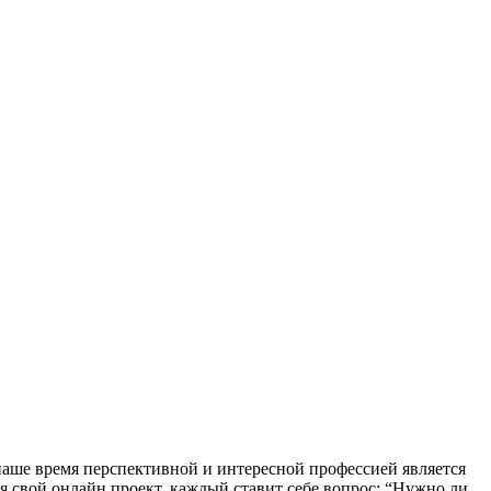
 наше время перспективной и интересной профессией является
вая свой онлайн проект, каждый ставит себе вопрос: “Нужно ли