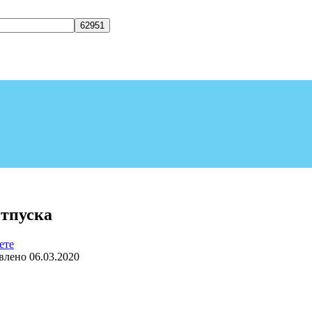
отпуска
ете
влено
06.03.2020