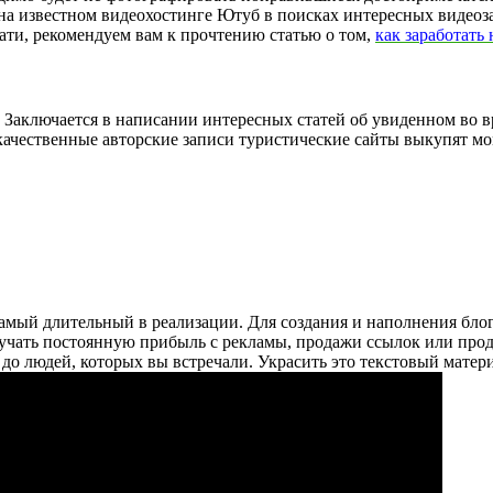
на известном видеохостинге Ютуб в поисках интересных видеоз
тати, рекомендуем вам к прочтению статью о том,
как заработать
. Заключается в написании интересных статей об увиденном во в
то качественные авторские записи туристические сайты выкупят м
самый длительный в реализации. Для создания и наполнения блог
учать постоянную прибыль с рекламы, продажи ссылок или прод
ть до людей, которых вы встречали. Украсить это текстовый м