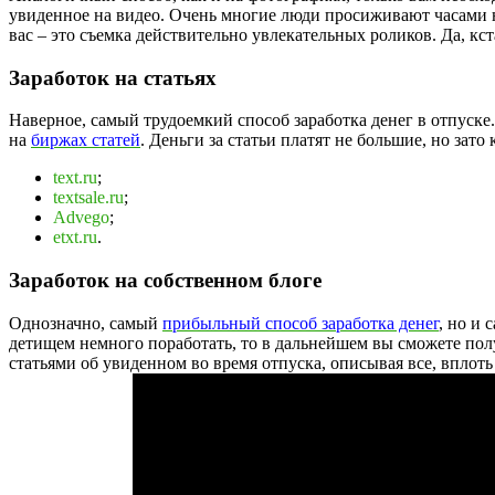
увиденное на видео. Очень многие люди просиживают часами 
вас – это съемка действительно увлекательных роликов. Да, кс
Заработок на статьях
Наверное, самый трудоемкий способ заработка денег в отпуске
на
биржах статей
. Деньги за статьи платят не большие, но за
text.ru
;
textsale.ru
;
Advego
;
etxt.ru
.
Заработок на собственном блоге
Однозначно, самый
прибыльный способ заработка денег
, но и 
детищем немного поработать, то в дальнейшем вы сможете пол
статьями об увиденном во время отпуска, описывая все, впло