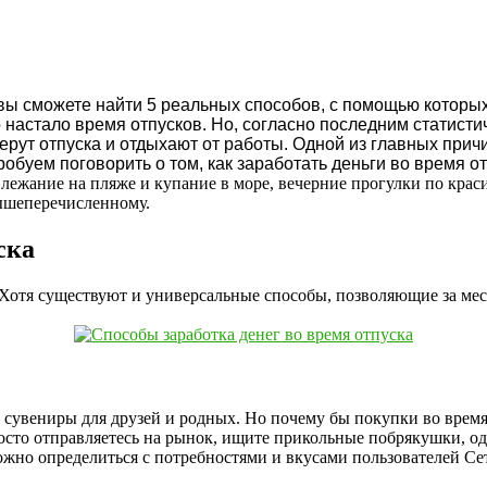
 вы сможете найти 5 реальных способов, с помощью которых
то настало время отпусков. Но, согласно последним статист
рут отпуска и отдыхают от работы.
Одной из главных причи
обуем поговорить о том, как заработать деньги во время от
лежание на пляже и купание в море, вечерние прогулки по крас
вышеперечисленному.
ска
. Хотя существуют и универсальные способы, позволяющие за мес
сувениры для друзей и родных. Но почему бы покупки во время п
росто отправляетесь на рынок, ищите прикольные побрякушки, од
ложно определиться с потребностями и вкусами пользователей Се