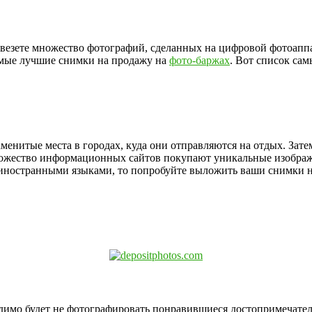
привезете множество фотографий, сделанных на цифровой фотоа
амые лучшие снимки на продажу на
фото-баржах
. Вот список са
енитые места в городах, куда они отправляются на отдых. Зате
ножество информационных сайтов покупают уникальные изображен
с иностранными языками, то попробуйте выложить ваши снимки 
димо будет не фотографировать понравившиеся достопримечательн