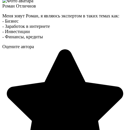
Роман Отличнов
Меня зовут Роман, я являюсь экспертом в таких темах как:
- Бизнес
- Заработок в интернете
- Инвестиции
- Финансы, кредиты
Оцените автора