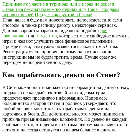
Принимайте участие в турнирах или в играх на деньги
Ставки на результаты компьютерных игр
Trade – продажа
игровых вещей
Продажа аккаунтов в Стиме
Итак, далее я буду вам повествовать непосредственно сами
способы, а также распишу работу в некоторых сервисах.
Данные варианты заработка идеально подойдет
для
школьников
или
студентов
, которые имеет свободное время на
игры и желают улучшить свое финансовое положение.
Прежде всего, вам нужно обзавестись аккаунтом в Стим.
Регистрация очень простая, поэтому на расписывание
инструкции мы не будем тратить время. Лучше сразу же
перейдем непосредственно к делу.
Как зарабатывать деньги на Стиме?
В Сети можно найти множество информации на данную тему,
но далеко не каждый текстовый или видеоматериал
предоставляет правдивую информацию. Например,
большинство авторов статей и роликов утверждают, что
любой человек может начать зарабатывать деньги на
карточках в Steam. Да, действительно, это может приносить
прибыль при минимальных вложениях. Но далеко не каждый
сообщает о том, что деньги со Стима невозможно вывести. То
есть они навсегда останутся на вашем балансе в системе.