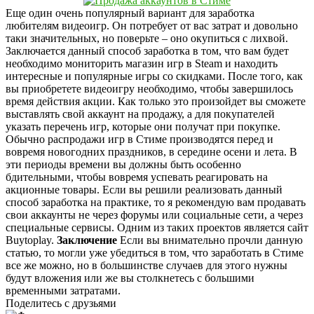
Еще один очень популярный вариант для заработка
любителям видеоигр. Он потребует от вас затрат и довольно
таки значительных, но поверьте – оно окупиться с лихвой.
Заключается данный способ заработка в том, что вам будет
необходимо мониторить магазин игр в Steam и находить
интересные и популярные игры со скидками. После того, как
вы приобретете видеоигру необходимо, чтобы завершилось
время действия акции. Как только это произойдет вы сможете
выставлять свой аккаунт на продажу, а для покупателей
указать перечень игр, которые они получат при покупке.
Обычно распродажи игр в Стиме производятся перед и
вовремя новогодних праздников, в середине осени и лета. В
эти периоды времени вы должны быть особенно
бдительными, чтобы вовремя успевать реагировать на
акционные товары. Если вы решили реализовать данный
способ заработка на практике, то я рекомендую вам продавать
свои аккаунты не через форумы или социальные сети, а через
специальные сервисы. Одним из таких проектов является сайт
Buytoplay.
Заключение
Если вы внимательно прочли данную
статью, то могли уже убедиться в том, что заработать в Стиме
все же можно, но в большинстве случаев для этого нужны
будут вложения или же вы столкнетесь с большими
временными затратами.
Поделитесь с друзьями