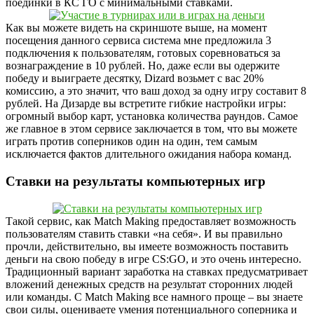
поединки в КС ГО с минимальными ставками.
Как вы можете видеть на скриншоте выше, на момент
посещения данного сервиса система мне предложила 3
подключения к пользователям, готовых соревноваться за
вознаграждение в 10 рублей. Но, даже если вы одержите
победу и выиграете десятку, Dizard возьмет с вас 20%
комиссию, а это значит, что ваш доход за одну игру составит 8
рублей. На Дизарде вы встретите гибкие настройки игры:
огромный выбор карт, установка количества раундов. Самое
же главное в этом сервисе заключается в том, что вы можете
играть против соперников один на один, тем самым
исключается фактов длительного ожидания набора команд.
Ставки на результаты компьютерных игр
Такой сервис, как Match Making предоставляет возможность
пользователям ставить ставки «на себя». И вы правильно
прочли, действительно, вы имеете возможность поставить
деньги на свою победу в игре CS:GO, и это очень интересно.
Традиционный вариант заработка на ставках предусматривает
вложений денежных средств на результат сторонних людей
или команды. С Match Making все намного проще – вы знаете
свои силы, оцениваете умения потенциального соперника и