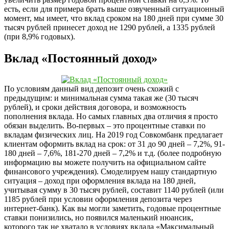
есть, если для примера брать выше озвученный ситуационный
момент, мы имеет, что вклад сроком на 180 дней при сумме 30
тысяч рублей принесет доход не 1290 рублей, а 1335 рублей
(при 8,9% годовых).
Вклад «Постоянный доход»
По условиям данный вид депозит очень схожий с
предыдущим: и минимальная сумма такая же (30 тысяч
рублей), и сроки действия договора, и возможность
пополнения вклада. Но самых главных два отличия я просто
обязан выделить. Во-первых – это процентные ставки по
вкладам физических лиц. На 2019 год Совкомбанк предлагает
клиентам оформить вклад на срок: от 31 до 90 дней – 7,2%, 91-
180 дней – 7,6%, 181-270 дней – 7,2% и т.д. (более подробную
информацию вы можете получить на официальном сайте
финансового учреждения). Смоделируем нашу стандартную
ситуация – доход при оформления вклада на 180 дней,
учитывая сумму в 30 тысяч рублей, составит 1140 рублей (или
1185 рублей при условии оформления депозита через
интернет-банк). Как вы могли заметить, годовые процентные
ставки понизились, но появился маленький нюансик,
которого так не хватало в условиях вклада «Максимальный