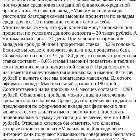
популярным среди клиентов данной финансово-кредитной
организации. Это звание вклад «Максимальный доход»
удостоился благодаря самым высоким процентам по вкладам
среди других. Та и название говорит само за себя.
Минимальная сумма, которую клиенты могут положить под
проценты по условиям данного депозита – 30 тысяч рублей. А
минимальный срок – 31 день. При условии оформления
вклада на срок до 90 дней процентная ставка – 8,2% годовых.
Если же вы желаете положить деньги под проценты в банк
Совкомбанк на срок от 91 до 180 дней, то годовая процентная
ставка составит – 8,6% (самый высокий показатель в таблице
соотношения срока и процентной ставки). Предположим у
нас имеется вышеупомянутая минималка, а именно 30 тысяч
рублей и выжать с неё мы попытаемся максимум. Для этого
оформить вклад «Максимальный доход» на 180 дней.
Соответственно наша прибыль за 6 месяцев составит – 1290
рублей. Обналичить прибыль можно лишь по истечению
срока договора с банком. Среди других преимуществ данного
предложения по оформлению вклада для физических лиц
является то, что клиенты имеют возможность пополнять
первоначальную сумму депозита (но не менее, чем на 1000
рублей). Отдельно хотелось бы отметить, что клиенты,
которые откроют депозит «Максимальный доход» через
интернет-банк получают возможность совершенно бесплатно
увеличить размер годовой процентной ставки на 0,3%. То