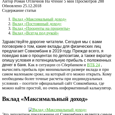
Автор
Роман Отличнов
На чтение
5 мин
Просмотров
288
Обновлено
25.12.2018
Содержание статьи
Вклад «Максимальный доход»
Вклад «Постоянный доход»
Вклад «Проценты на проценты»
Вклад «Всегда под рукой»
Здравствуйте дорогие читатели. Сегодня мы с вами
поговорим о том, какие вклады для физических лиц
предлагает Совкомбанк в 2019 году. Прежде всего, я
поведаю вам о процентах по депозитам, а также вкратце
опишу условия и потенциальную прибыль с положенных
денег в банк.
Как в ситуации со Сбербанком и
ВТБ 24
,
вычислять прибыль при минимальном размере вклада и при
самом маленьком сроке, на который его можно открыть. Кому
необходимы более точные расчеты при индивидуальных
условиях – посетите официальный сайт Совкомбанка, где
можно найти простой, но очень информативный калькулятор.
Вклад «Максимальный доход»
Это депозитное предложение от Совкомбанка является самым