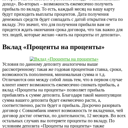
доход». Во-вторых – возможность ежемесячно получить
прибыль по вкладу. То есть, каждый месяц на вашу карту
будут приходить выплаты процентов. Дата получения
денежных средств будет совпадать с датой открытия счета по
вкладу. Это значит, что для получения прибыли вам не
придется ждать окончания срока договора, что так важно для
тех людей, которые желаю «жить на проценты от депозита».
Вклад «Проценты на проценты»
Условия по данному депозиту аналогичны выше
рассмотренному: такая же годовая процентная ставка, сроки,
возможность пополнения, минимальная сумма и т.д.
Отличаются они между собой лишь тем, что в первом случае
клиент имеет возможность ежемесячно снимать прибыль, а
вклад «Проценты на проценты» позволяет прибыль
прибавлять к сумме депозита. Благодаря такой манипуляции
сумма вашего депозита будет ежемесячно расти, а,
соответственно, расти будет и прибыль. Досрочно разорвать
договор с Совкомбанк имеют возможность те вкладчики, чей
договор достиг отметки, по длительности, 12 месяцев. Во всех
остальных случаях вы потеряете проценты по вкладу. По
условиям депозита «Проценты на проценты» также