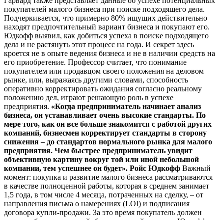
Гарвард также представляет данные об успехе потенциальных
покупателей малого бизнеса при поиске подходящего дела.
Подчеркивается, что примерно 80% ищущих действительно
находят предпочтительный вариант бизнеса и покупают его.
Юдкофф выявил, как добиться успеха в поиске подходящего
дела и не растянуть этот процесс на года. И секрет здесь
кроется не в опыте ведения бизнеса и не в наличии средств на
его приобретение. Профессор считает, что понимание
покупателем или продавцом своего положения на деловом
рынке, или, выражаясь другими словами, способность
оперативно корректировать ожидания согласно реальному
положению дел, играют решающую роль в успехе
предприятия.
«Когда предприниматель начинает анализ
бизнеса, он устанавливает очень высокие стандарты. По
мере того, как он все больше знакомится с работой других
компаний, бизнесмен корректирует стандарты в сторону
снижения – до стандартов нормального рынка для малого
предприятия. Чем быстрее предприниматель увидит
объективную картину вокруг той или иной небольшой
компании, тем успешнее он будет». Ройс Юдкофф
Важный
момент: покупка и развитие малого бизнеса рассматриваются
в качестве полноценной работы, которая в среднем занимает
1,5 года, в том числе 4 месяца, потраченных на сделку, – от
направления письма о намерениях (LOI) и подписания
договора купли-продажи. За это время покупатель должен