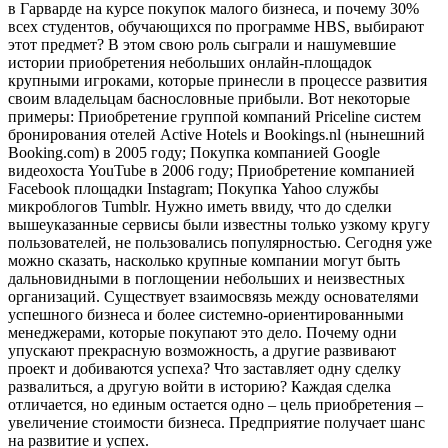
в Гарварде на курсе покупок малого бизнеса, и почему 30%
всех студентов, обучающихся по программе HBS, выбирают
этот предмет? В этом свою роль сыграли и нашумевшие
истории приобретения небольших онлайн-площадок
крупными игроками, которые принесли в процессе развития
своим владельцам баснословные прибыли. Вот некоторые
примеры: Приобретение группой компаний Priceline систем
бронирования отелей Active Hotels и Bookings.nl (нынешний
Booking.com) в 2005 году; Покупка компанией Google
видеохоста YouTube в 2006 году; Приобретение компанией
Facebook площадки Instagram; Покупка Yahoo службы
микроблогов Tumblr. Нужно иметь ввиду, что до сделки
вышеуказанные сервисы были известны только узкому кругу
пользователей, не пользовались популярностью. Сегодня уже
можно сказать, насколько крупные компании могут быть
дальновидными в поглощении небольших и неизвестных
организаций. Существует взаимосвязь между основателями
успешного бизнеса и более системно-ориентированными
менеджерами, которые покупают это дело. Почему одни
упускают прекрасную возможность, а другие развивают
проект и добиваются успеха? Что заставляет одну сделку
развалиться, а другую войти в историю? Каждая сделка
отличается, но единым остается одно – цель приобретения –
увеличение стоимости бизнеса. Предприятие получает шанс
на развитие и успех.