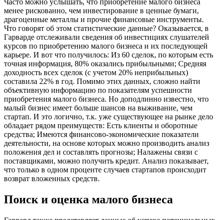
Часто можно услышать, что приобретение малого бизнеса
менее рискованно, чем инвестирование в ценные бумаги,
драгоценные металлы и прочие финансовые инструменты.
Что говорят об этом статистические данные? Оказывается, в
Гарварде отслеживали сведения об инвестициях слушателей
курсов по приобретению малого бизнеса и их последующей
карьере. И вот что получилось: Из 60 сделок, по которым есть
точная информация, 80% оказались прибыльными; Средняя
доходность всех сделок (с учетом 20% неприбыльных)
составила 22% в год. Помимо этих данных, сложно найти
объективную информацию по показателям успешности
приобретения малого бизнеса. Но доподлинно известно, что
малый бизнес имеет больше шансов на выживание, чем
стартап. И это логично, т.к. уже существующее на рынке дело
обладает рядом преимуществ: Есть клиенты и оборотные
средства; Имеются финансово-экономические показатели
деятельности, на основе которых можно производить анализ
положения дел и составлять прогнозы; Налажены связи с
поставщиками, можно получить кредит. Анализ показывает,
что только в одном проценте случаев стартапов происходит
возврат вложенных средств.
Поиск и оценка малого бизнеса