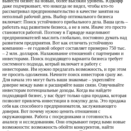
вывести бизнес на новый, более высокий уровень. Юдкофф
даже подчеркивает, что никогда не видел, чтобы кто-то
рассматривал предпринимательство в качестве занятия на
неполный рабочий день. Выбор оптимального бизнеса
включает: Поиск устойчивого прибыльного дела. Ваша цель –
работать над развитием бизнеса, а не в нем. Иначе это просто
становится работой. Поэтому в Гарварде нацеливают
предпринимателей мыслить глобально, постоянно думать над
развитием предприятия. Вот как отличить устойчивую
компанию – ее годовой оборот составляет примерно 750 тыс.
– 2 млн. долларов. Налаживание отношений с партнерами и
инвесторами. Поиск подходящего варианта бизнеса требует
системного подхода, котрый включает и работу с
инвесторами. Им нужно предлагать возможность, и при этом
не просить одолжения. Начните поиск инвесторов сразу же.
Для начала это могут быть ваши знакомые – укрепляйте
доверие между вами и расширяйте ваши связи. Озвучивайте
инвесторам потенциальные доходы. Когда вы найдете
подходящий бизнес, у вас будет только одна продажа, которая
позволит привлечь инвестиции в покупку дела. Это продажа
себя как способного предпринимателя, заслуживающего
доверия. Вот почему нужно ценить отношения с
окружающими. Работа с посредниками и готовность к
анализу и исследованиям. Они открывают перед вами новые
возможности: возможность обойти конкурентов, найти