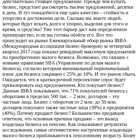
действительно стоящее предложение. Прежде чем купить
бизнес, предстоит рассмотреть тысячи предложений, десятки
в день. И тут понадобится еще одно качество – стойкость и
упорство в достижении цели. Сколько вы знаете людей,
которые будут искать долго и упорно, выделив для этого и
время, и средства? Уже этот барьер даст вам определенное
преимущество, если вы готовы обойти его. Вот что
происходит на рынке Ежеквартальный обзор рынка IBBA
(Международная ассоциация бизнес-брокеров) за четвертый
квартал 2017 года показал рекордный максимум предложений
по приобретению малого бизнеса. Возможно, это связано с
новыми правилами SBA (Управление по делам малого
бизнеса), согласно которым минимальный первоначальный
взнос для бизнеса сокращен с 25% до 10%. И это рынок сбыта.
Ожидается, что в краткосрочной перспективе спрос будет
превалировать над предложением. Кто покупает бизнес?
Данные IBBA показывают, что 71% покупателей бизнеса с
оборотами в пределах 500 тыс. – 2 млн. долларов – это
частные лица. Бизнес с оборотом от 2 млн. до 50 млн.
долларов покупают также частные лица (38%) и предприятия
(40%). Почему продают бизнес? Большинство продавцов
ответили, что основная причина продажи – это выход
владельца бизнеса на пенсию. Как показывают результаты
исследования, самые оптимистично настроенные владельцы
малого бизнеса приближаются к пенсионному возрасту. Более