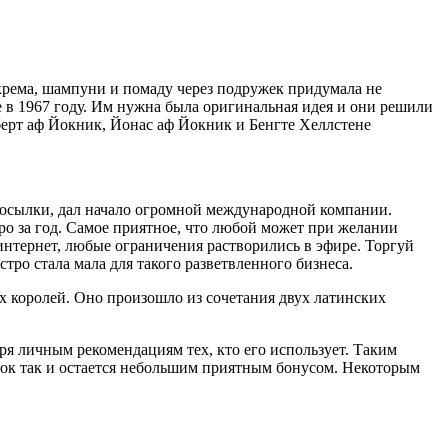
ть крема, шампуни и помаду через подружек придумала не
е в 1967 году. Им нужна была оригинальная идея и они решили
 посылки, дал начало огромной международной компании.
ро за год. Самое приятное, что любой может при желании
 интернет, любые ограничения растворились в эфире. Торгуй
ро стала мала для такого разветвленного бизнеса.
х королей. Оно произошло из сочетания двух латинских
я личным рекомендациям тех, кто его использует. Таким
ток так и остается небольшим приятным бонусом. Некоторым