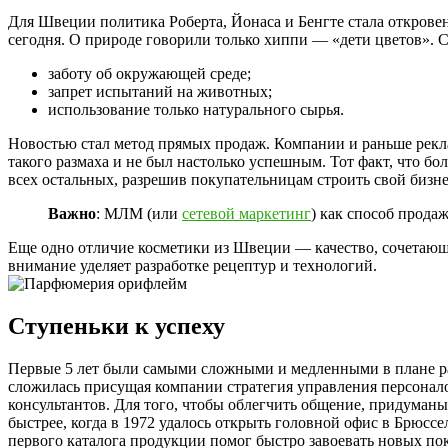
Для Швеции политика Роберта, Йонаса и Бенгте стала откровен
сегодня. О природе говорили только хиппи — «дети цветов». С
заботу об окружающей среде;
запрет испытаний на животных;
использование только натурального сырья.
Новостью стал метод прямых продаж. Компании и раньше рекла
такого размаха и не был настолько успешным. Тот факт, что 
всех остальных, разрешив покупательницам строить свой бизн
Важно
: МЛМ (или
сетевой маркетинг
) как способ прода
Еще одно отличие косметики из Швеции — качество, сочетающе
внимание уделяет разработке рецептур и технологий.
Ступеньки к успеху
Первые 5 лет были самыми сложными и медленными в плане раз
сложилась присущая компании стратегия управления персонал
консультантов. Для того, чтобы облегчить общение, придума
быстрее, когда в 1972 удалось открыть головной офис в Брюсс
первого каталога продукции помог быстро завоевать новых пок