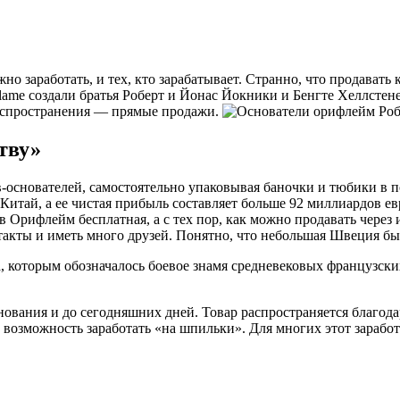
ожно заработать, и тех, кто зарабатывает. Странно, что продава
flame создали братья Роберт и Йонас Йокники и Бенгте Хеллстен
распространения — прямые продажи.
тву»
в-основателей, самостоятельно упаковывая баночки и тюбики в
Китай, а ее чистая прибыль составляет больше 92 миллиардов ев
 в Орифлейм бесплатная, а с тех пор, как можно продавать через
акты и иметь много друзей. Понятно, что небольшая Швеция быст
а, которым обозначалось боевое знамя средневековых французски
вания и до сегодняшних дней. Товар распространяется благодар
возможность заработать «на шпильки». Для многих этот зарабо