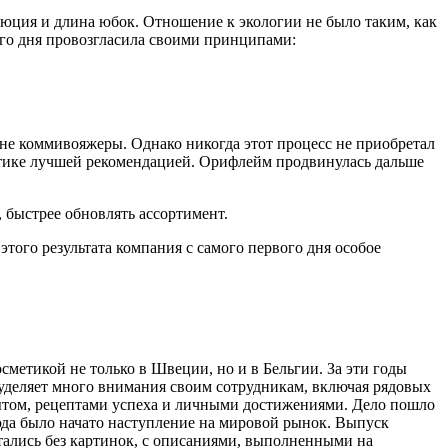
люция и длина юбок. Отношение к экологии не было таким, как
ого дня провозгласила своими принципами:
не коммивояжеры. Однако никогда этот процесс не приобретал
метике лучшей рекомендацией. Орифлейм продвинулась дальше
 быстрее обновлять ассортимент.
того результата компания с самого первого дня особое
етикой не только в Швеции, но и в Бельгии. За эти годы
уделяет много внимания своим сотрудникам, включая рядовых
пытом, рецептами успеха и личными достижениями. Дело пошло
сюда было начато наступление на мировой рынок. Выпуск
атались без картинок, с описаниями, выполненными на