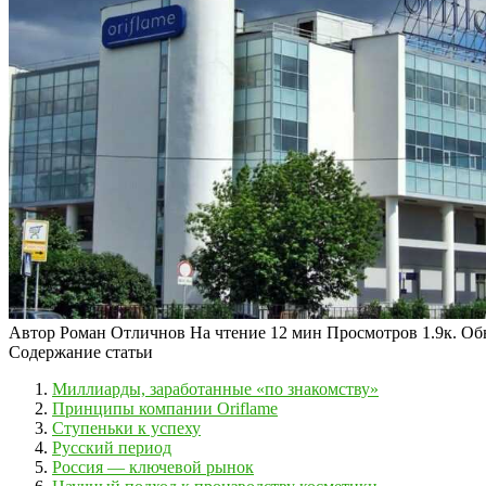
Автор
Роман Отличнов
На чтение
12 мин
Просмотров
1.9к.
Об
Содержание статьи
Миллиарды, заработанные «по знакомству»
Принципы компании Oriflame
Ступеньки к успеху
Русский период
Россия — ключевой рынок