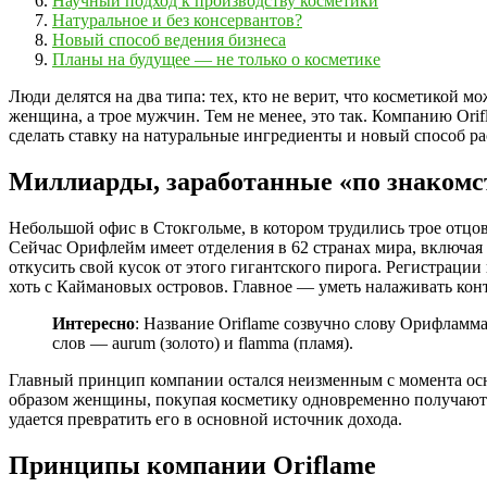
Научный подход к производству косметики
Натуральное и без консервантов?
Новый способ ведения бизнеса
Планы на будущее — не только о косметике
Люди делятся на два типа: тех, кто не верит, что косметикой м
женщина, а трое мужчин. Тем не менее, это так. Компанию Ori
сделать ставку на натуральные ингредиенты и новый способ 
Миллиарды, заработанные «по знакомс
Небольшой офис в Стокгольме, в котором трудились трое отцо
Сейчас Орифлейм имеет отделения в 62 странах мира, включая 
откусить свой кусок от этого гигантского пирога. Регистрации
хоть с Каймановых островов. Главное — уметь налаживать конт
Интересно
: Название Oriflame созвучно слову Орифламм
слов — aurum (золото) и flamma (пламя).
Главный принцип компании остался неизменным с момента осно
образом женщины, покупая косметику одновременно получают 
удается превратить его в основной источник дохода.
Принципы компании Oriflame