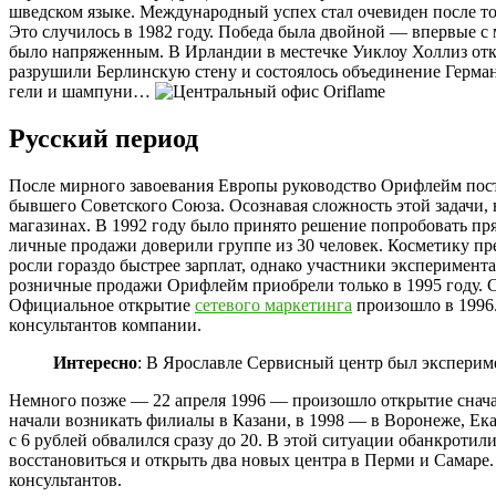
шведском языке. Международный успех стал очевиден после т
Это случилось в 1982 году. Победа была двойной — впервые 
было напряженным. В Ирландии в местечке Уиклоу Холлиз откр
разрушили Берлинскую стену и состоялось объединение Германи
гели и шампуни…
Русский период
После мирного завоевания Европы руководство Орифлейм пост
бывшего Советского Союза. Осознавая сложность этой задачи, 
магазинах. В 1992 году было принято решение попробовать пр
личные продажи доверили группе из 30 человек. Косметику пр
росли гораздо быстрее зарплат, однако участники эксперимент
розничные продажи Орифлейм приобрели только в 1995 году. 
Официальное открытие
сетевого маркетинга
произошло в 1996.
консультантов компании.
Интересно
: В Ярославле Сервисный центр был экспери
Немного позже — 22 апреля 1996 — произошло открытие сначал
начали возникать филиалы в Казани, в 1998 — в Воронеже, Ек
с 6 рублей обвалился сразу до 20. В этой ситуации обанкротил
восстановиться и открыть два новых центра в Перми и Самаре
консультантов.