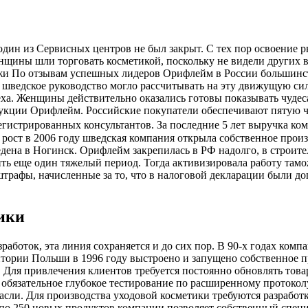
и один из Сервисных центров не был закрыт. С тех пор освоени
ины шли торговать косметикой, поскольку не видели других во
По отзывам успешных лидеров Орифлейм в России большинст
 шведское руководство могло рассчитывать на эту движущую силу
ха. Женщины действительно оказались готовы показывать чудес
кции Орифлейм. Российские покупатели обеспечивают пятую час
гистрированных консультантов. За последние 5 лет выручка комп
 рост в 2006 году шведская компания открыла собственное прои
еведена в Ногинск. Орифлейм закрепилась в РФ надолго, в стро
ть еще один тяжелый период. Тогда активизировала работу тамо
рафы, начисленные за то, что в налоговой декларации были доп
ики
зработок, эта линия сохраняется и до сих пор. В 90-х годах ком
ритории Польши в 1996 году выстроено и запущено собственное
. Для привлечения клиентов требуется постоянно обновлять тов
 обязательное глубокое тестирование по расширенному протокол
асли. Для производства уходовой косметики требуются разработ
 по 250 новых продуктов компании позволяет собственный спец