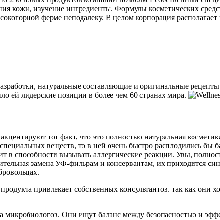
ния кожи, изучение ингредиенты. Формулы косметических средст
сокогорной ферме неподалеку. В целом корпорация располагает 
азработки, натуральные составляющие и оригинальные рецепты к
ло ей лидерские позиции в более чем 60 странах мира.
кцентируют тот факт, что это полностью натуральная косметика.
 специальных веществ, то в ней очень быстро расплодились бы б
ит в способности вызывать аллергические реакции. Увы, полност
ительная замена УФ-фильрам и консервантам, их приходится синт
бровольцах.
продукта привлекает собственных консультантов, так как они хо
да микробиологов. Они ищут баланс между безопасностью и эф