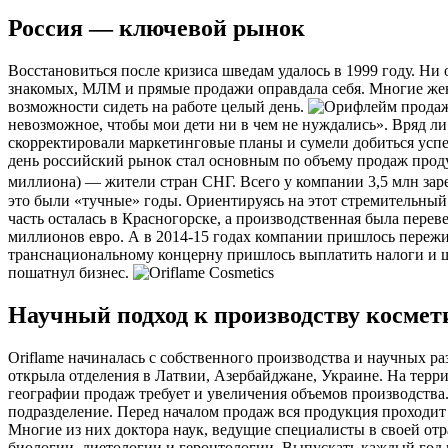
Россия — ключевой рынок
Восстановиться после кризиса шведам удалось в 1999 году. Н
знакомых, МЛМ и прямые продажи оправдала себя. Многие женщ
возможности сидеть на работе целый день.
невозможное, чтобы мои дети ни в чем не нуждались». Вряд ли
скорректировали маркетинговые планы и сумели добиться успе
день российский рынок стал основным по объему продаж проду
миллиона) — жители стран СНГ. Всего у компании 3,5 млн заре
это были «тучные» годы. Ориентируясь на этот стремительный
часть осталась в Красногорске, а производственная была пер
миллионов евро. А в 2014-15 годах компании пришлось пережи
транснациональному концерну пришлось выплатить налоги и шт
пошатнул бизнес.
Научный подход к производству космет
Oriflame начиналась с собственного производства и научных ра
открыла отделения в Латвии, Азербайджане, Украине. На тер
географии продаж требует и увеличения объемов производства
подразделение. Перед началом продаж вся продукция проходит
Многие из них доктора наук, ведущие специалисты в своей отр
биологии, диетологии и геронтологии. Выпускать каждый год