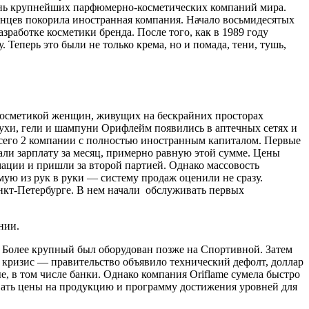
чень крупнейших парфюмерно-косметических компаний мира.
нцев покорила иностранная компания. Начало восьмидесятых
аботке косметики бренда. После того, как в 1989 году
Теперь это были не только крема, но и помада, тени, тушь,
косметикой женщин, живущих на бескрайних просторах
духи, гели и шампуни Орифлейм появились в аптечных сетях и
всего 2 компании с полностью иностранным капиталом. Первые
али зарплату за месяц, примерно равную этой сумме. Цены
мации и пришли за второй партией. Однако массовость
ую из рук в руки — систему продаж оценили не сразу.
нкт-Петербурге. В нем начали обслуживать первых
нии.
 Более крупный был оборудован позже на Спортивной. Затем
 кризис — правительство объявило технический дефолт, доллар
е, в том числе банки. Однако компания Oriflame сумела быстро
овать цены на продукцию и программу достижения уровней для