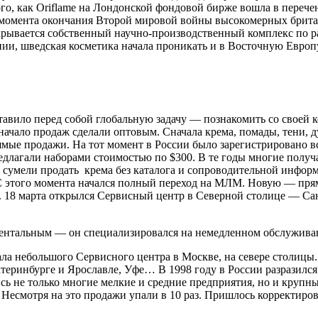
ого, как Oriflame на Лондонской фондовой бирже вошла в пере
с момента окончания Второй мировой войны высокомерных брита
ывается собственный научно-производственный комплекс по разр
и, шведская косметика начала проникать и в Восточную Европу. 
авило перед собой глобальную задачу — познакомить со своей 
начало продаж сделали оптовым. Сначала крема, помады, тени, 
ямые продажи. На тот момент в России было зарегистрировано 
едлагали наборами стоимостью по $300. В те годы многие получ
а сумели продать крема без каталога и сопроводительной инфор
С этого момента начался полный переход на МЛМ. Новую — прям
 18 марта открылся Сервисный центр в Северной столице — Са
ментальным — он специализировался на немедленном обслужива
а небольшого Сервисного центра в Москве, на севере столицы.
атеринбурге и Ярославле, Уфе… В 1998 году в России разразился
ись не только многие мелкие и средние предприятия, но и крупны
. Несмотря на это продажи упали в 10 раз. Пришлось корректир