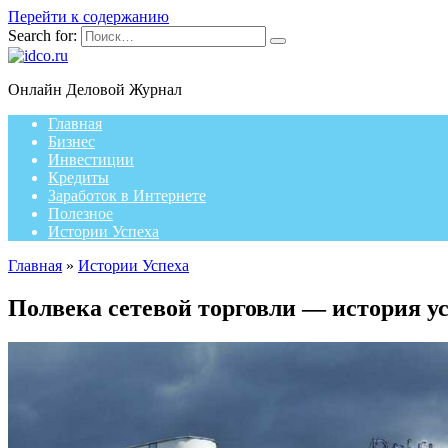
Перейти к содержанию
Search for:
Онлайн Деловой Журнал
Главная
Бизнес
Инвестиции
Кредиты
Заработок в Интернете
Полезное
Истории Успеха
Главная
»
Истории Успеха
Полвека сетевой торговли — история 