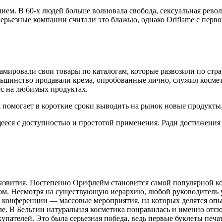
ием. В 60-х людей больше волновала свобода, сексуальная рево
ерьезные компании считали это блажью, однако Oriflame с перв
мировали свои товары по каталогам, которые развозили по стра
большинство продавали крема, опробованные лично, служил кос
ес на любимых продуктах.
ж помогает в короткие сроки выводить на рынок новые продукты,
еся с доступностью и простотой применения. Ради достижения э
вития. Постепенно Орифлейм становится самой популярной косм
ом. Несмотря на существующую иерархию, любой руководитель 
ны конференции — массовые мероприятия, на которых делятся о
еле. В Бельгии натуральная косметика понравилась и именно от
упателей. Это была серьезная победа, ведь первые буклеты печ