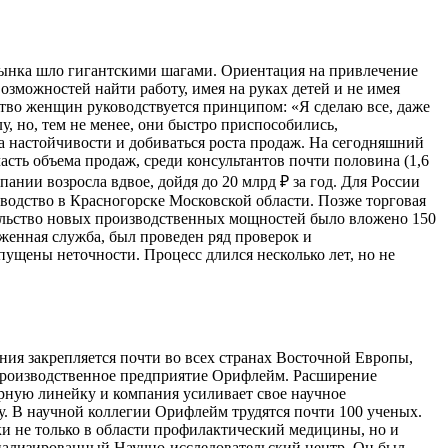
е рынка шло гигантскими шагами. Ориентация на привлечение
зможностей найти работу, имея на руках детей и не имея
во женщин руководствуется принципом: «Я сделаю все, даже
, но, тем не менее, они быстро приспособились,
а настойчивости и добиваться роста продаж. На сегодняшний
ть объема продаж, среди консультантов почти половина (1,6
ании возросла вдвое, дойдя до 20 млрд ₽ за год. Для России
зводство в Красногорске Московской области. Позже торговая
ительство новых производственных мощностей было вложено 150
женная служба, был проведен ряд проверок и
ущены неточности. Процесс длился несколько лет, но не
пания закрепляется почти во всех странах Восточной Европы,
 производственное предприятие Орифлейм. Расширение
арную линейку и компания усиливает свое научное
у. В научной коллегии Орифлейм трудятся почти 100 ученых.
ки не только в области профилактический медицины, но и
иализированный Научно-исследовательский центр. Он был